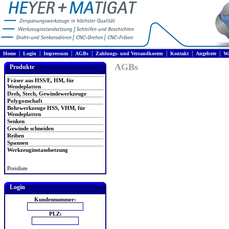
|
|
|
|
|
|
|
Home
Login
Impressum
AGBs
Zahlungs- und Versandkosten
Kontakt
Angebote
Wa
AGBs
Produkte
Fräser aus HSS/E, HM, für
Wendeplatten
Dreh, Stech, Gewindewerkzeuge
Polygonschaft
Bohrwerkzeuge HSS, VHM, für
Wendeplatten
Senken
Gewinde schneiden
Reiben
Spannen
Werkzeuginstandsetzung
Preisliste
Login
Kundennummer:
PLZ: