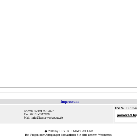
Impressum
USt.Nr.: DE1654
Telefon: 02191-9517877
Fax: 02191-9517878
Mail: info@hema-werkzeuge.de
� 2008 by HEYER + MATIGAT GbR
Bei Fragen oder Anregungen kontaktieren Sie bitte unseren
Webmaster
.