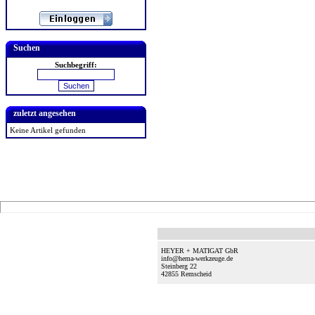
Suchen
Suchbegriff:
zuletzt angesehen
Keine Artikel gefunden
HEYER + MATIGAT GbR
info@hema-werkzeuge.de
Steinberg 22
42855
Remscheid