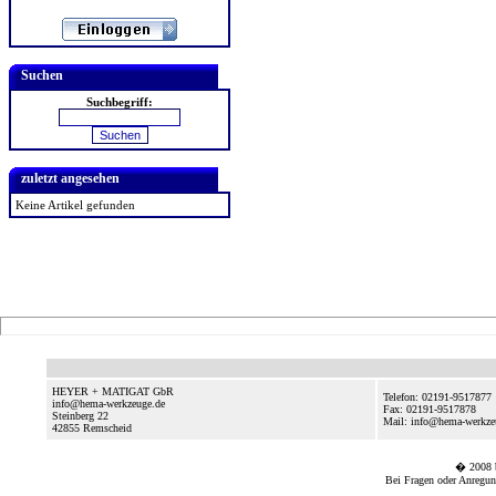
Suchen
Suchbegriff:
zuletzt angesehen
Keine Artikel gefunden
HEYER + MATIGAT GbR
Telefon: 02191-9517877
info@hema-werkzeuge.de
Fax: 02191-9517878
Steinberg 22
Mail: info@hema-werkze
42855
Remscheid
� 2008
Bei Fragen oder Anregun