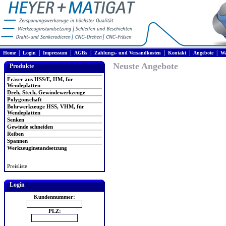
|
|
|
|
|
|
|
Home
Login
Impressum
AGBs
Zahlungs- und Versandkosten
Kontakt
Angebote
Wa
Neuste Angebote
Produkte
Fräser aus HSS/E, HM, für
Wendeplatten
Dreh, Stech, Gewindewerkzeuge
Polygonschaft
Bohrwerkzeuge HSS, VHM, für
Wendeplatten
Senken
Gewinde schneiden
Reiben
Spannen
Werkzeuginstandsetzung
Preisliste
Login
Kundennummer:
PLZ: