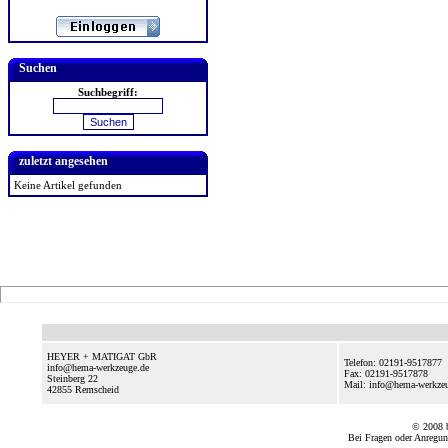
Suchen
Suchbegriff:
zuletzt angesehen
Keine Artikel gefunden
HEYER + MATIGAT GbR
Telefon: 02191-9517877
info@hema-werkzeuge.de
Fax: 02191-9517878
Steinberg 22
Mail: info@hema-werkze
42855
Remscheid
© 2008
Bei Fragen oder Anregun