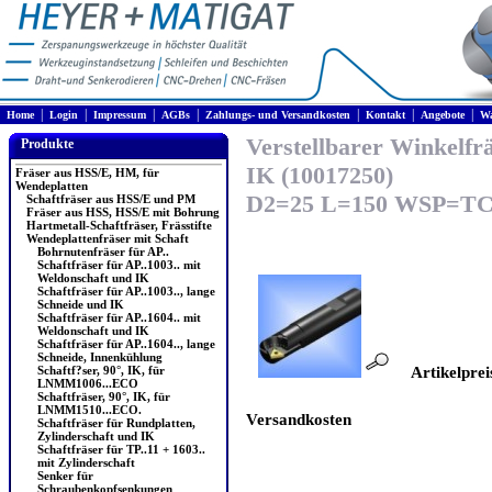
|
|
|
|
|
|
|
Home
Login
Impressum
AGBs
Zahlungs- und Versandkosten
Kontakt
Angebote
Wa
Verstellbarer Winkelfr
Produkte
IK (10017250)
Fräser aus HSS/E, HM, für
Wendeplatten
D2=25 L=150 WSP=TC
Schaftfräser aus HSS/E und PM
Fräser aus HSS, HSS/E mit Bohrung
Hartmetall-Schaftfräser, Frässtifte
Wendeplattenfräser mit Schaft
Bohrnutenfräser für AP..
Schaftfräser für AP..1003.. mit
Weldonschaft und IK
Schaftfräser für AP..1003.., lange
Schneide und IK
Schaftfräser für AP..1604.. mit
Weldonschaft und IK
Schaftfräser für AP..1604.., lange
Schneide, Innenkühlung
Schaftf?ser, 90°, IK, für
Artikelprei
LNMM1006...ECO
Schaftfräser, 90°, IK, für
LNMM1510...ECO.
Versandkosten
Schaftfräser für Rundplatten,
Zylinderschaft und IK
Schaftfräser für TP..11 + 1603..
mit Zylinderschaft
Senker für
Schraubenkopfsenkungen