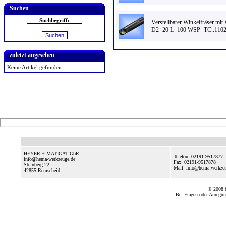
Suchen
Suchbegriff:
Verstellbarer Winkelfräser mi
D2=20 L=100 WSP=TC..110
zuletzt angesehen
Keine Artikel gefunden
HEYER + MATIGAT GbR
Telefon: 02191-9517877
info@hema-werkzeuge.de
Fax: 02191-9517878
Steinberg 22
Mail: info@hema-werkze
42855
Remscheid
© 2008
Bei Fragen oder Anregun