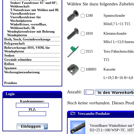
Senker/ Fasenfräser 45° und 60°,
Wählen Sie dazu folgendes Zubehör 
Weldonschaft
T-Nutenfräser mit Weldon und IK
Viertelkreisfräser
1240
Spannschraube
Viertelkreisfräser für
Wechselplatten
M4x0,7 L=11 T15
Winkelfräser, verstellbar,
Weldonschaft, IK
Wendeplattenfräser mit Bohrung
1810
Klemmschraube
Wendeplatten
Dreh, Stech, Gewindewerkzeuge
M6x1 L=13,9 Innense
Polygonschaft
Bohrwerkzeuge HSS, VHM, für
5515
Torx-Fähnchenschläs
Wendeplatten
Senken
T15
Gewinde schneiden
Reiben
Spannen
100093
Kassette
Werkzeuginstandsetzung
L=19,5 B=16 H=4,8 fü
Preisliste
Anzahl:
Login
Kundennummer:
Noch keine vorhanden.
Dieses Pro
PLZ:
Verwandte Produkte
Verstellbarer Winkelfräser mi
D2=25 L=100 WSP=TC..16T