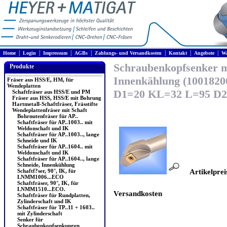
|
|
|
|
|
|
|
Home
Login
Impressum
AGBs
Zahlungs- und Versandkosten
Kontakt
Angebote
Wa
Schraubenkopfsenker m
Produkte
Innenkählung (1001820
Fräser aus HSS/E, HM, für
Wendeplatten
D1=20 KL=32 L=95 D2
Schaftfräser aus HSS/E und PM
Fräser aus HSS, HSS/E mit Bohrung
Hartmetall-Schaftfräser, Frässtifte
Wendeplattenfräser mit Schaft
Bohrnutenfräser für AP..
Schaftfräser für AP..1003.. mit
Weldonschaft und IK
Schaftfräser für AP..1003.., lange
Schneide und IK
Schaftfräser für AP..1604.. mit
Weldonschaft und IK
Schaftfräser für AP..1604.., lange
Schneide, Innenkühlung
Schaftf?ser, 90°, IK, für
Artikelprei
LNMM1006...ECO
Schaftfräser, 90°, IK, für
LNMM1510...ECO.
Versandkosten
Schaftfräser für Rundplatten,
Zylinderschaft und IK
Schaftfräser für TP..11 + 1603..
mit Zylinderschaft
Senker für
Schraubenkopfsenkungen