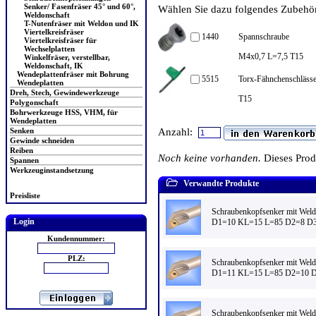
Senker/ Fasenfräser 45° und 60°,
Wählen Sie dazu folgendes Zubehör 
Weldonschaft
T-Nutenfräser mit Weldon und IK
Viertelkreisfräser
1440
Spannschraube
Viertelkreisfräser für
Wechselplatten
M4x0,7 L=7,5 T15
Winkelfräser, verstellbar,
Weldonschaft, IK
Wendeplattenfräser mit Bohrung
5515
Torx-Fähnchenschlässe
Wendeplatten
Dreh, Stech, Gewindewerkzeuge
T15
Polygonschaft
Bohrwerkzeuge HSS, VHM, für
Wendeplatten
Anzahl:
Senken
Gewinde schneiden
Reiben
Noch keine vorhanden.
Dieses Pro
Spannen
Werkzeuginstandsetzung
Verwandte Produkte
Preisliste
Schraubenkopfsenker mit Weld
Login
D1=10 KL=15 L=85 D2=8 D3
Kundennummer:
PLZ:
Schraubenkopfsenker mit Weld
D1=11 KL=15 L=85 D2=10 D
Schraubenkopfsenker mit Weld