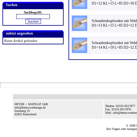
D1=12 KL=15 L=85 D2=10 D
Suchen
Suchbegriff:
Schraubenkopfsenker mit Weld
D1=13 KL=15 L=85 D2=12 D
zuletzt angesehen
Keine Artikel gefunden
Schraubenkopfsenker mit Weld
D1=14 KL=19 L=85 D2=12 D
HEYER + MATIGAT GbR
Telefon: 02191-9517877
info@hema-werkzeuge.de
Fax: 02191-9517878
Steinberg 22
Mail: info@hema-werkze
42855
Remscheid
© 2008
Bei Fragen oder Anregun