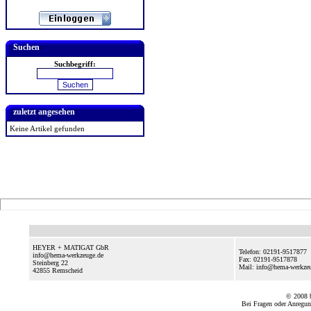
Suchen
Suchbegriff:
zuletzt angesehen
Keine Artikel gefunden
HEYER + MATIGAT GbR
Telefon: 02191-9517877
info@hema-werkzeuge.de
Fax: 02191-9517878
Steinberg 22
Mail: info@hema-werkze
42855
Remscheid
© 2008
Bei Fragen oder Anregun