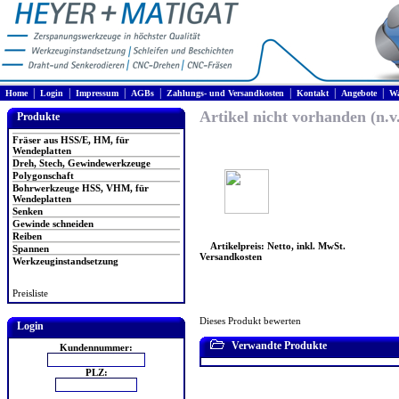
|
|
|
|
|
|
|
Home
Login
Impressum
AGBs
Zahlungs- und Versandkosten
Kontakt
Angebote
Wa
Artikel nicht vorhanden (n.v
Produkte
Fräser aus HSS/E, HM, für
Wendeplatten
Dreh, Stech, Gewindewerkzeuge
Polygonschaft
Bohrwerkzeuge HSS, VHM, für
Wendeplatten
Senken
Gewinde schneiden
Reiben
Artikelpreis: Netto, inkl. MwSt.
Spannen
Versandkosten
Werkzeuginstandsetzung
Preisliste
Dieses Produkt bewerten
Login
Verwandte Produkte
Kundennummer:
PLZ: