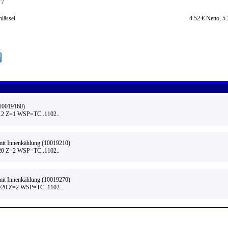
T7
lässel
4.52 € Netto, 5
(10019160)
2 Z=1 WSP=TC..1102..
 mit Innenkählung (10019210)
0 Z=2 WSP=TC..1102..
 mit Innenkählung (10019270)
20 Z=2 WSP=TC..1102..