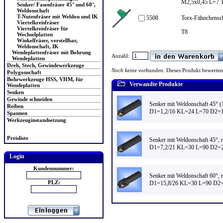
M2,5x0,45 L=7 
Senker/ Fasenfräser 45° und 60°,
Weldonschaft
T-Nutenfräser mit Weldon und IK
5508
Torx-Fähnchensch
Viertelkreisfräser
Viertelkreisfräser für
T8
Wechselplatten
Winkelfräser, verstellbar,
Weldonschaft, IK
Wendeplattenfräser mit Bohrung
Anzahl:
Wendeplatten
Dreh, Stech, Gewindewerkzeuge
Noch keine vorhanden.
Dieses Produkt bewerten
Polygonschaft
Bohrwerkzeuge HSS, VHM, für
Verwandte Produkte
Wendeplatten
Senken
Gewinde schneiden
Senker mit Weldonschaft 45° 
Reiben
D1=1,2/16 KL=24 L=70 D2=1
Spannen
Werkzeuginstandsetzung
Preisliste
Senker mit Weldonschaft 45°,
D1=7,2/21 KL=30 L=90 D2=2
Login
Kundennummer:
Senker mit Weldonschaft 60°,
PLZ:
D1=15,8/26 KL=30 L=90 D2=