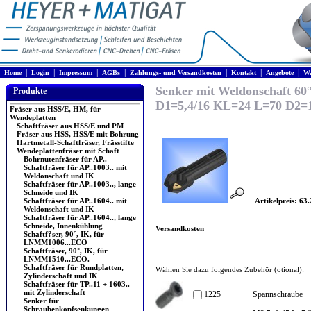
|
|
|
|
|
|
|
Home
Login
Impressum
AGBs
Zahlungs- und Versandkosten
Kontakt
Angebote
Wa
Senker mit Weldonschaft 60°
Produkte
D1=5,4/16 KL=24 L=70 D2=
Fräser aus HSS/E, HM, für
Wendeplatten
Schaftfräser aus HSS/E und PM
Fräser aus HSS, HSS/E mit Bohrung
Hartmetall-Schaftfräser, Frässtifte
Wendeplattenfräser mit Schaft
Bohrnutenfräser für AP..
Schaftfräser für AP..1003.. mit
Weldonschaft und IK
Schaftfräser für AP..1003.., lange
Schneide und IK
Schaftfräser für AP..1604.. mit
Artikelpreis: 63
Weldonschaft und IK
Schaftfräser für AP..1604.., lange
Schneide, Innenkühlung
Versandkosten
Schaftf?ser, 90°, IK, für
LNMM1006...ECO
Schaftfräser, 90°, IK, für
LNMM1510...ECO.
Schaftfräser für Rundplatten,
Wählen Sie dazu folgendes Zubehör (otional):
Zylinderschaft und IK
Schaftfräser für TP..11 + 1603..
mit Zylinderschaft
1225
Spannschraube
Senker für
Schraubenkopfsenkungen