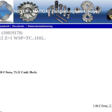
HEYER + MATIGAT Zerspanungswerkzeuge
|
|
renkorb
Downloads
Datenschutzerklaerung
 (10019170)
12 Z=1 WSP=TC..1102..
.20 € Netto, 75.21 € inkl. MwSt.
1.96 € Netto, 2