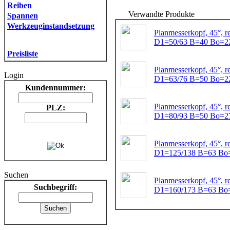
Reiben
Verwandte Produkte
Spannen
Werkzeuginstandsetzung
Planmesserkopf, 45°, r
D1=50/63 B=40 Bo=2
Preisliste
Planmesserkopf, 45°, r
Login
D1=63/76 B=50 Bo=2
Kundennummer:
Planmesserkopf, 45°, r
PLZ:
D1=80/93 B=50 Bo=2
Planmesserkopf, 45°, r
D1=125/138 B=63 Bo
Suchen
Planmesserkopf, 45°, r
Suchbegriff:
D1=160/173 B=63 Bo