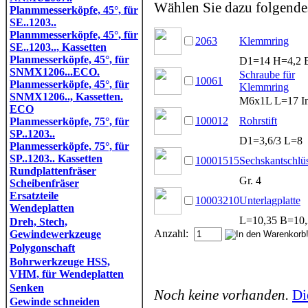
Wählen Sie dazu folgendes
Planmmesserköpfe, 45°, für
SE..1203..
Planmmesserköpfe, 45°, für
2063
Klemmring
SE..1203.., Kassetten
Planmesserköpfe, 45°, für
D1=14 H=4,2 
SNMX1206...ECO.
Schraube für
10061
Planmesserköpfe, 45°, für
Klemmring
SNMX1206.., Kassetten.
M6x1L L=17 In
ECO
100012
Rohrstift
Planmesserköpfe, 75°, für
SP..1203..
D1=3,6/3 L=8
Planmesserköpfe, 75°, für
SP..1203.. Kassetten
10001515
Sechskantschlüs
Rundplattenfräser
Gr. 4
Scheibenfräser
Ersatzteile
10003210
Unterlagplatte
Wendeplatten
L=10,35 B=10,
Dreh, Stech,
Anzahl:
Gewindewerkzeuge
Polygonschaft
Bohrwerkzeuge HSS,
VHM, für Wendeplatten
Senken
Noch keine vorhanden.
Di
Gewinde schneiden