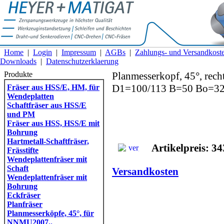
Home
|
Login
|
Impressum
|
AGBs
|
Zahlungs- und Versandkost
Downloads
|
Datenschutzerklaerung
Produkte
Planmesserkopf, 45°, rec
D1=100/113 B=50 Bo=32
Fräser aus HSS/E, HM, für
Wendeplatten
Schaftfräser aus HSS/E
und PM
Fräser aus HSS, HSS/E mit
Bohrung
Hartmetall-Schaftfräser,
Artikelpreis: 34
Frässtifte
Wendeplattenfräser mit
Schaft
Versandkosten
Wendeplattenfräser mit
Bohrung
Eckfräser
Planfräser
Planmesserköpfe, 45°, für
NNMU2007..