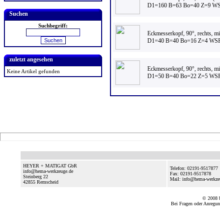
D1=160 B=63 Bo=40 Z=9 WS
Suchen
Suchbegriff:
Eckmesserkopf, 90°, rechts, m
D1=40 B=40 Bo=16 Z=4 WSP
zuletzt angesehen
Eckmesserkopf, 90°, rechts, m
Keine Artikel gefunden
D1=50 B=40 Bo=22 Z=5 WSP
HEYER + MATIGAT GbR
Telefon: 02191-9517877
info@hema-werkzeuge.de
Fax: 02191-9517878
Steinberg 22
Mail: info@hema-werkze
42855
Remscheid
© 2008
Bei Fragen oder Anregun