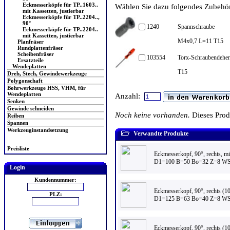
Eckmesserköpfe für TP..1603..
Wählen Sie dazu folgendes Zubehör 
mit Kassetten, justierbar
Eckmesserköpfe für TP..2204..,
90°
1240
Spannschraube
Eckmesserköpfe für TP..2204..
mit Kassetten, justierbar
M4x0,7 L=11 T15
Planfräser
Rundplattenfräser
Scheibenfräser
103554
Torx-Schraubendeher 
Ersatzteile
Wendeplatten
T15
Dreh, Stech, Gewindewerkzeuge
Polygonschaft
Bohrwerkzeuge HSS, VHM, für
Wendeplatten
Anzahl:
Senken
Gewinde schneiden
Noch keine vorhanden.
Dieses Pro
Reiben
Spannen
Werkzeuginstandsetzung
Verwandte Produkte
Preisliste
Eckmesserkopf, 90°, rechts, m
D1=100 B=50 Bo=32 Z=8 WS
Login
Kundennummer:
Eckmesserkopf, 90°, rechts (
PLZ:
D1=125 B=63 Bo=40 Z=8 WS
Eckmesserkopf, 90°, rechts (