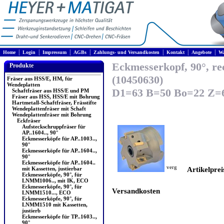
|
|
|
|
|
|
|
Home
Login
Impressum
AGBs
Zahlungs- und Versandkosten
Kontakt
Angebote
Wa
Eckmesserkopf, 90°, re
Produkte
(10450630)
Fräser aus HSS/E, HM, für
Wendeplatten
D1=63 B=50 Bo=22 Z=6
Schaftfräser aus HSS/E und PM
Fräser aus HSS, HSS/E mit Bohrung
Hartmetall-Schaftfräser, Frässtifte
Wendeplattenfräser mit Schaft
Wendeplattenfräser mit Bohrung
Eckfräser
Aufsteckschruppfräser für
AP..1604.., 90°
Eckmesserköpfe für AP..1003..,
90°
Eckmesserköpfe für AP..1604..,
90°
Eckmesserköpfe für AP..1604..
mit Kassetten, justierbar
Artikelprei
Eckmesserköpfe, 90°, für
LNMM1006.., mit IK, ECO
Eckmesserköpfe, 90°, für
Versandkosten
LNMM1510..., ECO
Eckmesserköpfe, 90°, für
LNMM1510 mit Kassetten,
justierb
Eckmesserköpfe für TP..1603..,
90°