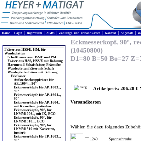
|
|
|
|
|
|
|
Home
Login
Impressum
AGBs
Zahlungs- und Versandkosten
Kontakt
Angebote
Wa
Eckmesserkopf, 90°, re
Produkte
(10450800)
Fräser aus HSS/E, HM, für
Wendeplatten
D1=80 B=50 Bo=27 Z=7
Schaftfräser aus HSS/E und PM
Fräser aus HSS, HSS/E mit Bohrung
Hartmetall-Schaftfräser, Frässtifte
Wendeplattenfräser mit Schaft
Wendeplattenfräser mit Bohrung
Eckfräser
Aufsteckschruppfräser für
AP..1604.., 90°
Eckmesserköpfe für AP..1003..,
Artikelpreis: 206.28 € 
90°
Eckmesserköpfe für AP..1604..,
90°
Versandkosten
Eckmesserköpfe für AP..1604..
mit Kassetten, justierbar
Eckmesserköpfe, 90°, für
LNMM1006.., mit IK, ECO
Eckmesserköpfe, 90°, für
LNMM1510..., ECO
Eckmesserköpfe, 90°, für
Wählen Sie dazu folgendes Zubehör 
LNMM1510 mit Kassetten,
justierb
Eckmesserköpfe für TP..1603..,
1240
Spannschraube
90°