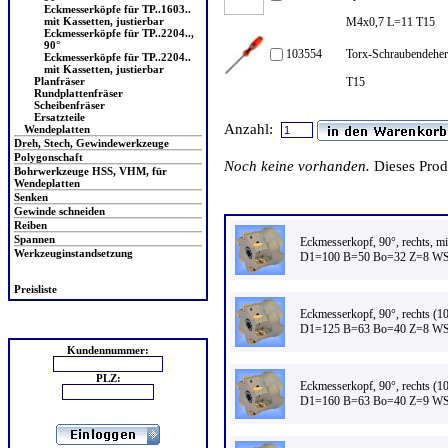
Eckmesserköpfe für TP..1603..
mit Kassetten, justierbar
M4x0,7 L=11 T15
Eckmesserköpfe für TP..2204..,
90°
103554
Torx-Schraubendeher 
Eckmesserköpfe für TP..2204..
mit Kassetten, justierbar
Planfräser
T15
Rundplattenfräser
Scheibenfräser
Ersatzteile
Anzahl:
Wendeplatten
Dreh, Stech, Gewindewerkzeuge
Polygonschaft
Noch keine vorhanden.
Dieses Pro
Bohrwerkzeuge HSS, VHM, für
Wendeplatten
Senken
Verwandte Produkte
Gewinde schneiden
Reiben
Spannen
Eckmesserkopf, 90°, rechts, m
Werkzeuginstandsetzung
D1=100 B=50 Bo=32 Z=8 WS
Preisliste
Eckmesserkopf, 90°, rechts (
Login
D1=125 B=63 Bo=40 Z=8 WS
Kundennummer:
PLZ:
Eckmesserkopf, 90°, rechts (
D1=160 B=63 Bo=40 Z=9 WS