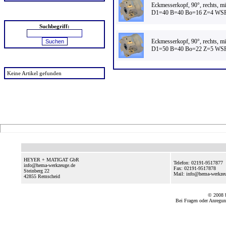
Eckmesserkopf, 90°, rechts, m
D1=40 B=40 Bo=16 Z=4 WSP
Suchen
Suchbegriff:
Eckmesserkopf, 90°, rechts, m
D1=50 B=40 Bo=22 Z=5 WSP
zuletzt angesehen
Keine Artikel gefunden
HEYER + MATIGAT GbR
Telefon: 02191-9517877
info@hema-werkzeuge.de
Fax: 02191-9517878
Steinberg 22
Mail: info@hema-werkze
42855
Remscheid
© 2008
Bei Fragen oder Anregun