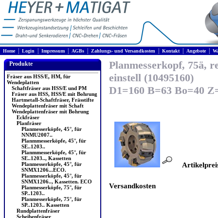
|
|
|
|
|
|
|
Home
Login
Impressum
AGBs
Zahlungs- und Versandkosten
Kontakt
Angebote
Wa
Planmesserkopf, 75ä, re
Produkte
einstell (10495160)
Fräser aus HSS/E, HM, für
Wendeplatten
D1=160 B=63 Bo=40 Z=
Schaftfräser aus HSS/E und PM
Fräser aus HSS, HSS/E mit Bohrung
Hartmetall-Schaftfräser, Frässtifte
Wendeplattenfräser mit Schaft
Wendeplattenfräser mit Bohrung
Eckfräser
Planfräser
Planmesserköpfe, 45°, für
NNMU2007..
Planmmesserköpfe, 45°, für
SE..1203..
Planmmesserköpfe, 45°, für
SE..1203.., Kassetten
Planmesserköpfe, 45°, für
Artikelprei
SNMX1206...ECO.
Planmesserköpfe, 45°, für
SNMX1206.., Kassetten. ECO
Versandkosten
Planmesserköpfe, 75°, für
SP..1203..
Planmesserköpfe, 75°, für
SP..1203.. Kassetten
Rundplattenfräser
Scheibenfräser