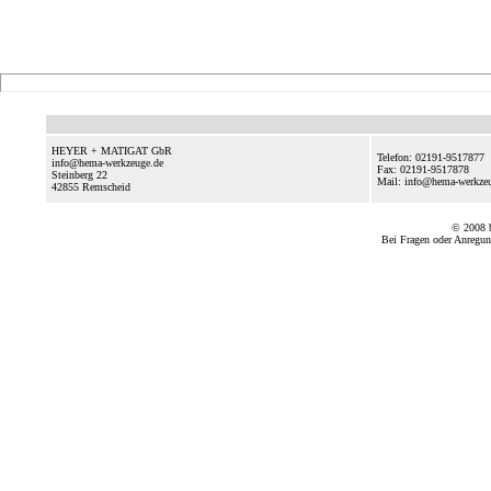
HEYER + MATIGAT GbR
Telefon: 02191-9517877
info@hema-werkzeuge.de
Fax: 02191-9517878
Steinberg 22
Mail: info@hema-werkze
42855
Remscheid
© 2008
Bei Fragen oder Anregun