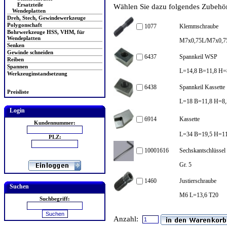
Ersatzteile
Wählen Sie dazu folgendes Zubehör 
Wendeplatten
Dreh, Stech, Gewindewerkzeuge
Polygonschaft
1077
Klemmschraube
Bohrwerkzeuge HSS, VHM, für
Wendeplatten
M7x0,75L/M7x0,7
Senken
Gewinde schneiden
6437
Spannkeil WSP
Reiben
Spannen
L=14,8 B=11,8 H=
Werkzeuginstandsetzung
6438
Spannkeil Kassette
Preisliste
L=18 B=11,8 H=8
Login
6914
Kassette
Kundennummer:
L=34 B=19,5 H=11
PLZ:
10001616
Sechskantschlüssel
Gr. 5
1460
Justierschraube
Suchen
M6 L=13,6 T20
Suchbegriff:
Anzahl: