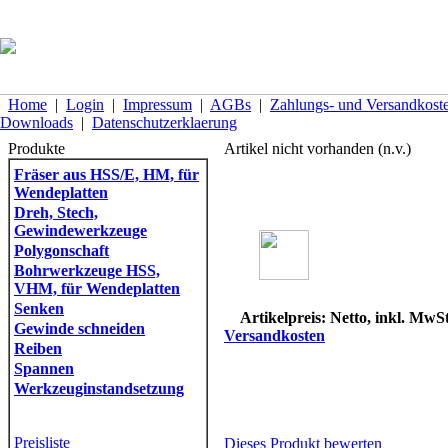
Home
|
Login
|
Impressum
|
AGBs
|
Zahlungs- und Versandkost
Downloads
|
Datenschutzerklaerung
Produkte
Artikel nicht vorhanden (n.v.)
Fräser aus HSS/E, HM, für
Wendeplatten
Dreh, Stech,
Gewindewerkzeuge
Polygonschaft
Bohrwerkzeuge HSS,
VHM, für Wendeplatten
Senken
Artikelpreis: Netto, inkl. MwSt
Gewinde schneiden
Versandkosten
Reiben
Spannen
Werkzeuginstandsetzung
Preisliste
Dieses Produkt bewerten