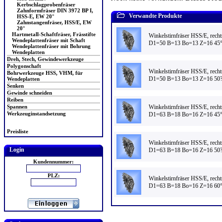
Kerbschlagprobenfräser
Zahnformfräser DIN 3972 BP I,
Verwandte Produkte
HSS-E, EW 20°
Zahnstangenfräser, HSS/E, EW
20°
Hartmetall-Schaftfräser, Frässtifte
Winkelstirnfräser HSS/E, rech
Wendeplattenfräser mit Schaft
D1=50 B=13 Bo=13 Z=16 45
Wendeplattenfräser mit Bohrung
Wendeplatten
Dreh, Stech, Gewindewerkzeuge
Polygonschaft
Winkelstirnfräser HSS/E, rech
Bohrwerkzeuge HSS, VHM, für
D1=50 B=13 Bo=13 Z=16 50
Wendeplatten
Senken
Gewinde schneiden
Reiben
Winkelstirnfräser HSS/E, rech
Spannen
Werkzeuginstandsetzung
D1=63 B=18 Bo=16 Z=16 45
Preisliste
Winkelstirnfräser HSS/E, rech
Login
D1=63 B=18 Bo=16 Z=16 50
Kundennummer:
PLZ:
Winkelstirnfräser HSS/E, rech
D1=63 B=18 Bo=16 Z=16 60