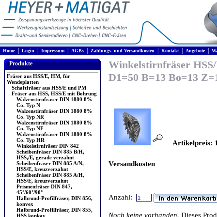
|
|
|
|
|
|
|
Home
Login
Impressum
AGBs
Zahlungs- und Versandkosten
Kontakt
Angebote
Wa
Winkelstirnfräser HSS/
Produkte
D1=50 B=13 Bo=13 Z=1
Fräser aus HSS/E, HM, für
Wendeplatten
Schaftfräser aus HSS/E und PM
Fräser aus HSS, HSS/E mit Bohrung
Walzenstirnfräser DIN 1880 8%
Co. Typ N
Walzenstirnfräser DIN 1880 8%
Co. Typ NR
Walzenstirnfräser DIN 1880 8%
Co. Typ NF
Walzenstirnfräser DIN 1880 8%
Co. Typ HR
Artikelpreis: 
Winkelstirnfräser DIN 842
Scheibenfräser DIN 885 B/H,
HSS,/E, gerade verzahnt
Versandkosten
Scheibenfräser DIN 885 A/N,
HSS/E, kreuzverzahnt
Scheibenfräser DIN 885 A/H,
HSS/E, kreuzverzahnt
Prismenfräser DIN 847,
45°/60°/90°
Anzahl:
Halbrund-Profilfräser, DIN 856,
konvex
Halbrund-Profilfräser, DIN 855,
Noch keine vorhanden.
Dieses Pro
HSS konkav