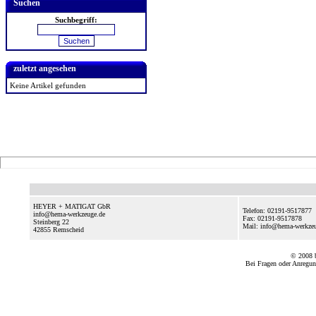
Suchen
Suchbegriff:
zuletzt angesehen
Keine Artikel gefunden
HEYER + MATIGAT GbR
Telefon: 02191-9517877
info@hema-werkzeuge.de
Fax: 02191-9517878
Steinberg 22
Mail: info@hema-werkze
42855
Remscheid
© 2008
Bei Fragen oder Anregun