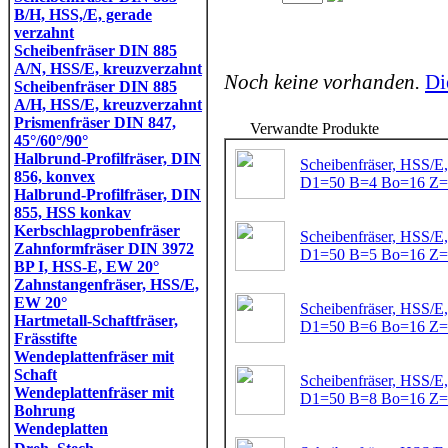
B/H, HSS,/E, gerade
verzahnt
Scheibenfräser DIN 885
A/N, HSS/E, kreuzverzahnt
Noch keine vorhanden.
Di
Scheibenfräser DIN 885
A/H, HSS/E, kreuzverzahnt
Prismenfräser DIN 847,
Verwandte Produkte
45°/60°/90°
Halbrund-Profilfräser, DIN
Scheibenfräser, HSS/E
856, konvex
D1=50 B=4 Bo=16 Z
Halbrund-Profilfräser, DIN
855, HSS konkav
Kerbschlagprobenfräser
Scheibenfräser, HSS/E
Zahnformfräser DIN 3972
D1=50 B=5 Bo=16 Z
BP I, HSS-E, EW 20°
Zahnstangenfräser, HSS/E,
EW 20°
Scheibenfräser, HSS/E
Hartmetall-Schaftfräser,
D1=50 B=6 Bo=16 Z
Frässtifte
Wendeplattenfräser mit
Schaft
Scheibenfräser, HSS/E
Wendeplattenfräser mit
D1=50 B=8 Bo=16 Z
Bohrung
Wendeplatten