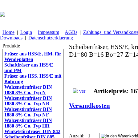
Home
|
Login
|
Impressum
|
AGBs
|
Zahlungs- und Versandkost
Downloads
|
Datenschutzerklaerung
Produkte
Scheibenfräser, HSS/E, k
D1=80 B=16 Bo=27 Z=1
Fräser aus HSS/E, HM, für
Wendeplatten
Schaftfräser aus HSS/E
und PM
Fräser aus HSS, HSS/E mit
Bohrung
Walzenstirnfräser DIN
Artikelpreis: 16
1880 8% Co. Typ N
Walzenstirnfräser DIN
1880 8% Co. Typ NR
Versandkosten
Walzenstirnfräser DIN
1880 8% Co. Typ NF
Walzenstirnfräser DIN
1880 8% Co. Typ HR
Winkelstirnfräser DIN 842
Anzahl:
Scheibenfräser DIN 885