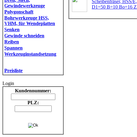
Dreh, Stech,
Scheibenfräser, HSS/E
Gewindewerkzeuge
D1=50 B=10 Bo=16 
Polygonschaft
Bohrwerkzeuge HSS,
VHM, für Wendeplatten
Senken
Gewinde schneiden
Reiben
Spannen
Werkzeuginstandsetzung
Preisliste
Login
Kundennummer:
PLZ: