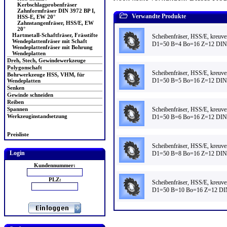
Kerbschlagprobenfräser
Zahnformfräser DIN 3972 BP I,
Verwandte Produkte
HSS-E, EW 20°
Zahnstangenfräser, HSS/E, EW
20°
Hartmetall-Schaftfräser, Frässtifte
Scheibenfräser, HSS/E, kreuv
Wendeplattenfräser mit Schaft
D1=50 B=4 Bo=16 Z=12 DI
Wendeplattenfräser mit Bohrung
Wendeplatten
Dreh, Stech, Gewindewerkzeuge
Polygonschaft
Scheibenfräser, HSS/E, kreuv
Bohrwerkzeuge HSS, VHM, für
D1=50 B=5 Bo=16 Z=12 DI
Wendeplatten
Senken
Gewinde schneiden
Reiben
Scheibenfräser, HSS/E, kreuv
Spannen
Werkzeuginstandsetzung
D1=50 B=6 Bo=16 Z=12 DI
Preisliste
Scheibenfräser, HSS/E, kreuv
Login
D1=50 B=8 Bo=16 Z=12 DI
Kundennummer:
PLZ:
Scheibenfräser, HSS/E, kreuv
D1=50 B=10 Bo=16 Z=12 D