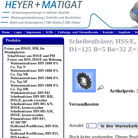
|
|
|
|
|
|
|
Home
Login
Impressum
AGBs
Zahlungs- und Versandkosten
Kontakt
Angebote
Wa
Scheibenfräser, HSS/E,
Produkte
D1=125 B=5 Bo=32 Z=
Fräser aus HSS/E, HM, für
Wendeplatten
Schaftfräser aus HSS/E und PM
Fräser aus HSS, HSS/E mit Bohrung
Walzenstirnfräser DIN 1880 8%
Co. Typ N
Walzenstirnfräser DIN 1880 8%
Co. Typ NR
Walzenstirnfräser DIN 1880 8%
Co. Typ NF
Walzenstirnfräser DIN 1880 8%
Co. Typ HR
Artikelpreis: 
Winkelstirnfräser DIN 842
Scheibenfräser DIN 885 B/H,
HSS,/E, gerade verzahnt
Versandkosten
Scheibenfräser DIN 885 A/N,
HSS/E, kreuzverzahnt
Scheibenfräser DIN 885 A/H,
HSS/E, kreuzverzahnt
Prismenfräser DIN 847,
45°/60°/90°
Anzahl:
Halbrund-Profilfräser, DIN 856,
konvex
Halbrund-Profilfräser, DIN 855,
Noch keine vorhanden.
Dieses Pro
HSS konkav