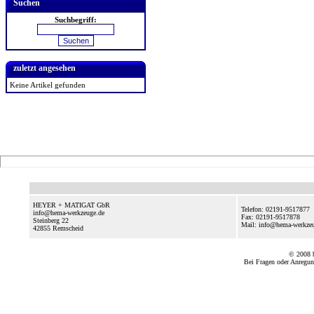
Suchen
Suchbegriff:
zuletzt angesehen
Keine Artikel gefunden
HEYER + MATIGAT GbR
Telefon: 02191-9517877
info@hema-werkzeuge.de
Fax: 02191-9517878
Steinberg 22
Mail: info@hema-werkze
42855
Remscheid
© 2008
Bei Fragen oder Anregun