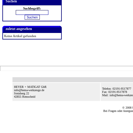
Suchen
Suchbegriff:
zuletzt angesehen
Keine Artikel gefunden
HEYER + MATIGAT GbR
Telefon: 02191-9517877
info@hema-werkzeuge.de
Fax: 02191-9517878
Steinberg 22
Mail: info@hema-werkze
42855
Remscheid
© 2008
Bei Fragen oder Anregun