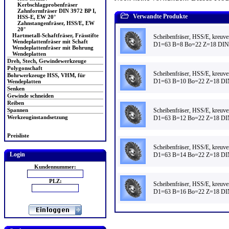
Kerbschlagprobenfräser
Zahnformfräser DIN 3972 BP I,
Verwandte Produkte
HSS-E, EW 20°
Zahnstangenfräser, HSS/E, EW
20°
Hartmetall-Schaftfräser, Frässtifte
Scheibenfräser, HSS/E, kreuve
Wendeplattenfräser mit Schaft
D1=63 B=8 Bo=22 Z=18 DI
Wendeplattenfräser mit Bohrung
Wendeplatten
Dreh, Stech, Gewindewerkzeuge
Polygonschaft
Scheibenfräser, HSS/E, kreuve
Bohrwerkzeuge HSS, VHM, für
D1=63 B=10 Bo=22 Z=18 D
Wendeplatten
Senken
Gewinde schneiden
Reiben
Scheibenfräser, HSS/E, kreuve
Spannen
Werkzeuginstandsetzung
D1=63 B=12 Bo=22 Z=18 D
Preisliste
Scheibenfräser, HSS/E, kreuve
Login
D1=63 B=14 Bo=22 Z=18 D
Kundennummer:
PLZ:
Scheibenfräser, HSS/E, kreuve
D1=63 B=16 Bo=22 Z=18 D