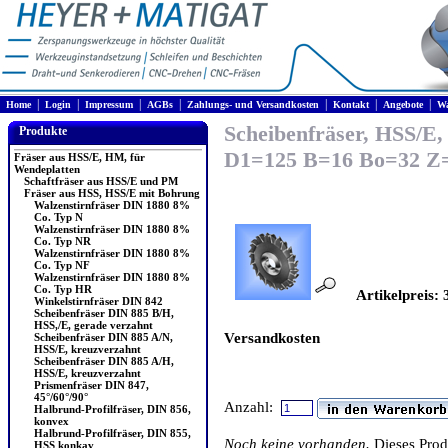
|
|
|
|
|
|
|
Home
Login
Impressum
AGBs
Zahlungs- und Versandkosten
Kontakt
Angebote
Wa
Scheibenfräser, HSS/E,
Produkte
D1=125 B=16 Bo=32 Z
Fräser aus HSS/E, HM, für
Wendeplatten
Schaftfräser aus HSS/E und PM
Fräser aus HSS, HSS/E mit Bohrung
Walzenstirnfräser DIN 1880 8%
Co. Typ N
Walzenstirnfräser DIN 1880 8%
Co. Typ NR
Walzenstirnfräser DIN 1880 8%
Co. Typ NF
Walzenstirnfräser DIN 1880 8%
Co. Typ HR
Artikelpreis: 
Winkelstirnfräser DIN 842
Scheibenfräser DIN 885 B/H,
HSS,/E, gerade verzahnt
Versandkosten
Scheibenfräser DIN 885 A/N,
HSS/E, kreuzverzahnt
Scheibenfräser DIN 885 A/H,
HSS/E, kreuzverzahnt
Prismenfräser DIN 847,
45°/60°/90°
Anzahl:
Halbrund-Profilfräser, DIN 856,
konvex
Halbrund-Profilfräser, DIN 855,
Noch keine vorhanden.
Dieses Pro
HSS konkav