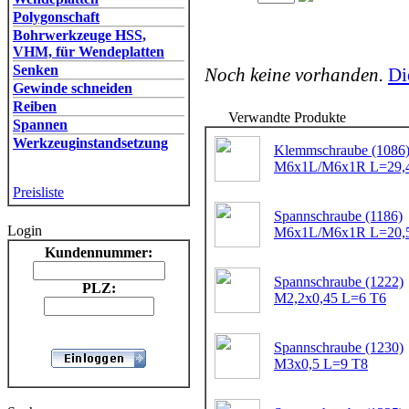
Polygonschaft
Bohrwerkzeuge HSS,
VHM, für Wendeplatten
Senken
Noch keine vorhanden.
Di
Gewinde schneiden
Reiben
Verwandte Produkte
Spannen
Werkzeuginstandsetzung
Klemmschraube (1086
M6x1L/M6x1R L=29,4 
Preisliste
Spannschraube (1186)
Login
M6x1L/M6x1R L=20,5 
Kundennummer:
Spannschraube (1222)
PLZ:
M2,2x0,45 L=6 T6
Spannschraube (1230)
M3x0,5 L=9 T8