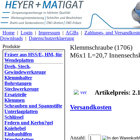
Home
|
Login
|
Impressum
|
AGBs
|
Zahlungs- und Versandkost
Downloads
|
Datenschutzerklaerung
Produkte
Klemmschraube (1706)
M6x1 L=20,7 Innensechsk
Fräser aus HSS/E, HM, für
Wendeplatten
Dreh, Stech,
Gewindewerkzeuge
Klemmhalter
Bohrstangen
Stechwerkzeuge
Artikelpreis: 2.
Ersatzteile
Klemmen
Schrauben und Spannstifte
Versandkosten
Unterlagplatten
Schlüssel
Federn und Kerbn?gel
Kniehebel
Einbauhilfen
Anzahl:
Wendeplatten