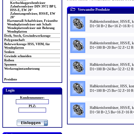
Kerbschlagprobenfräser
Zahnformfräser DIN 3972 BP I,
Verwandte Produkte
HSS-E, EW 20°
Zahnstangenfräser, HSS/E, EW
20°
Hartmetall-Schaftfräser, Frässtifte
Halbkreisformfräser, HSS/E, 
Wendeplattenfräser mit Schaft
D1=50 B=2 Bo=16 Z=16 R=1
Wendeplattenfräser mit Bohrung
Wendeplatten
Dreh, Stech, Gewindewerkzeuge
Polygonschaft
Halbkreisformfräser, HSS/E, 
Bohrwerkzeuge HSS, VHM, für
D1=100 B=20 Bo=32 Z=12 R
Wendeplatten
Senken
Gewinde schneiden
Reiben
Halbkreisformfräser, HSS/E, 
Spannen
Werkzeuginstandsetzung
D1=100 B=24 Bo=32 Z=12 R
Preisliste
Halbkreisformfräser, HSS, ko
Login
D1=100 B=25 Bo=32 Z=10 R
Kundennummer:
PLZ:
Halbkreisformfräser, HSS/E, 
D1=50 B=2,5 Bo=16 Z=16 R