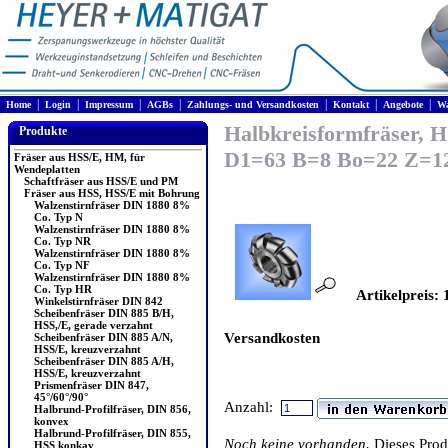
|
|
|
|
|
|
|
Home
Login
Impressum
AGBs
Zahlungs- und Versandkosten
Kontakt
Angebote
Wa
Halbkreisformfräser, H
Produkte
D1=63 B=8 Bo=22 Z=1
Fräser aus HSS/E, HM, für
Wendeplatten
Schaftfräser aus HSS/E und PM
Fräser aus HSS, HSS/E mit Bohrung
Walzenstirnfräser DIN 1880 8%
Co. Typ N
Walzenstirnfräser DIN 1880 8%
Co. Typ NR
Walzenstirnfräser DIN 1880 8%
Co. Typ NF
Walzenstirnfräser DIN 1880 8%
Co. Typ HR
Artikelpreis: 
Winkelstirnfräser DIN 842
Scheibenfräser DIN 885 B/H,
HSS,/E, gerade verzahnt
Versandkosten
Scheibenfräser DIN 885 A/N,
HSS/E, kreuzverzahnt
Scheibenfräser DIN 885 A/H,
HSS/E, kreuzverzahnt
Prismenfräser DIN 847,
45°/60°/90°
Anzahl:
Halbrund-Profilfräser, DIN 856,
konvex
Halbrund-Profilfräser, DIN 855,
Noch keine vorhanden.
Dieses Pro
HSS konkav