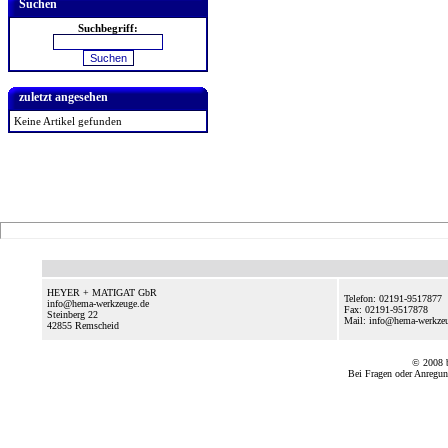
Suchen
Suchbegriff:
zuletzt angesehen
Keine Artikel gefunden
HEYER + MATIGAT GbR
Telefon: 02191-9517877
info@hema-werkzeuge.de
Fax: 02191-9517878
Steinberg 22
Mail: info@hema-werkze
42855
Remscheid
© 2008
Bei Fragen oder Anregun