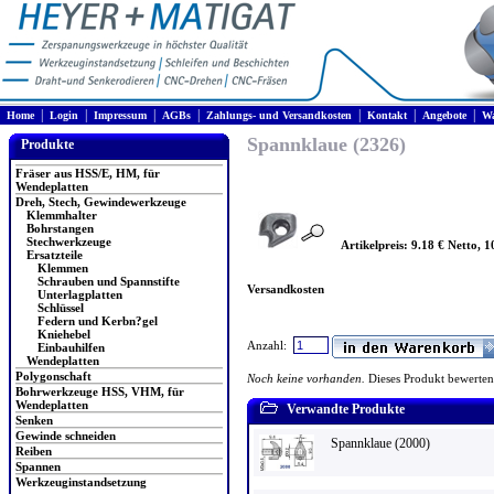
|
|
|
|
|
|
|
Home
Login
Impressum
AGBs
Zahlungs- und Versandkosten
Kontakt
Angebote
Wa
Spannklaue (2326)
Produkte
Fräser aus HSS/E, HM, für
Wendeplatten
Dreh, Stech, Gewindewerkzeuge
Klemmhalter
Bohrstangen
Stechwerkzeuge
Artikelpreis: 9.18 € Netto, 1
Ersatzteile
Klemmen
Schrauben und Spannstifte
Versandkosten
Unterlagplatten
Schlüssel
Federn und Kerbn?gel
Kniehebel
Anzahl:
Einbauhilfen
Wendeplatten
Polygonschaft
Noch keine vorhanden.
Dieses Produkt bewerten
Bohrwerkzeuge HSS, VHM, für
Wendeplatten
Verwandte Produkte
Senken
Gewinde schneiden
Spannklaue (2000)
Reiben
Spannen
Werkzeuginstandsetzung