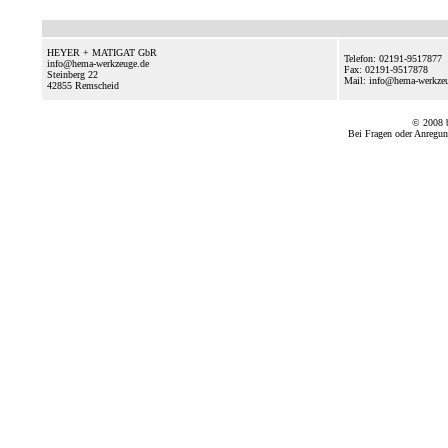
HEYER + MATIGAT GbR
Telefon: 02191-9517877
info@hema-werkzeuge.de
Fax: 02191-9517878
Steinberg 22
Mail: info@hema-werkze
42855
Remscheid
© 2008
Bei Fragen oder Anregun