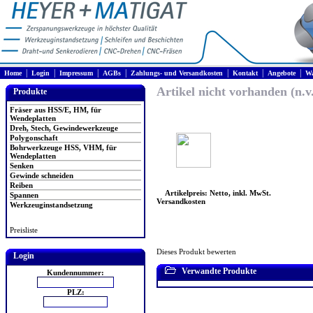
|
|
|
|
|
|
|
Home
Login
Impressum
AGBs
Zahlungs- und Versandkosten
Kontakt
Angebote
Wa
Artikel nicht vorhanden (n.v
Produkte
Fräser aus HSS/E, HM, für
Wendeplatten
Dreh, Stech, Gewindewerkzeuge
Polygonschaft
Bohrwerkzeuge HSS, VHM, für
Wendeplatten
Senken
Gewinde schneiden
Reiben
Artikelpreis: Netto, inkl. MwSt.
Spannen
Versandkosten
Werkzeuginstandsetzung
Preisliste
Dieses Produkt bewerten
Login
Verwandte Produkte
Kundennummer:
PLZ: