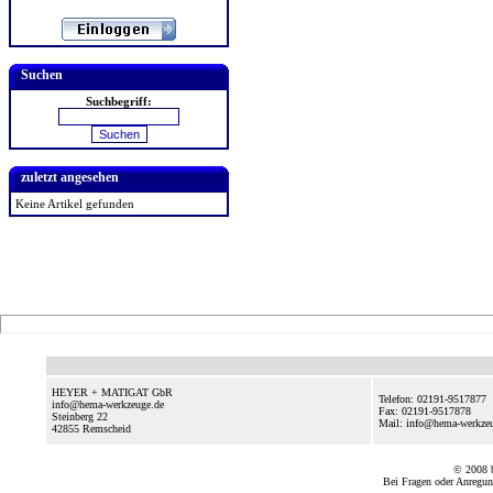
Suchen
Suchbegriff:
zuletzt angesehen
Keine Artikel gefunden
HEYER + MATIGAT GbR
Telefon: 02191-9517877
info@hema-werkzeuge.de
Fax: 02191-9517878
Steinberg 22
Mail: info@hema-werkze
42855
Remscheid
© 2008
Bei Fragen oder Anregun