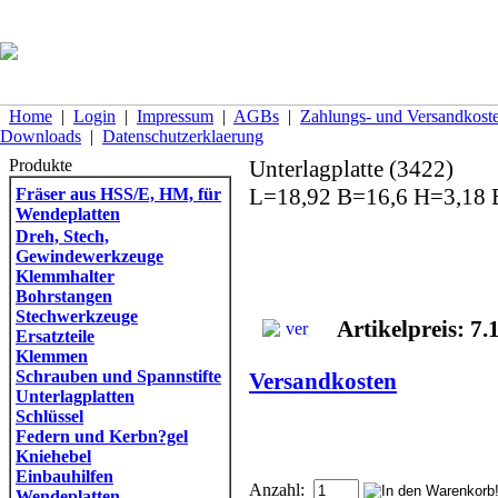
Home
|
Login
|
Impressum
|
AGBs
|
Zahlungs- und Versandkost
Downloads
|
Datenschutzerklaerung
Produkte
Unterlagplatte (3422)
L=18,92 B=16,6 H=3,18 B
Fräser aus HSS/E, HM, für
Wendeplatten
Dreh, Stech,
Gewindewerkzeuge
Klemmhalter
Bohrstangen
Stechwerkzeuge
Artikelpreis: 7.
Ersatzteile
Klemmen
Schrauben und Spannstifte
Versandkosten
Unterlagplatten
Schlüssel
Federn und Kerbn?gel
Kniehebel
Einbauhilfen
Anzahl:
Wendeplatten