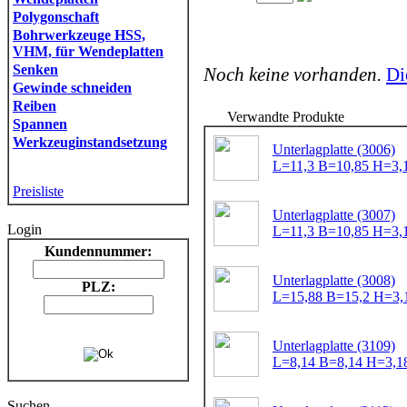
Polygonschaft
Bohrwerkzeuge HSS,
VHM, für Wendeplatten
Senken
Noch keine vorhanden.
Di
Gewinde schneiden
Reiben
Verwandte Produkte
Spannen
Werkzeuginstandsetzung
Unterlagplatte (3006)
L=11,3 B=10,85 H=3,
Preisliste
Unterlagplatte (3007)
Login
L=11,3 B=10,85 H=3,
Kundennummer:
Unterlagplatte (3008)
PLZ:
L=15,88 B=15,2 H=3,
Unterlagplatte (3109)
L=8,14 B=8,14 H=3,18
Suchen