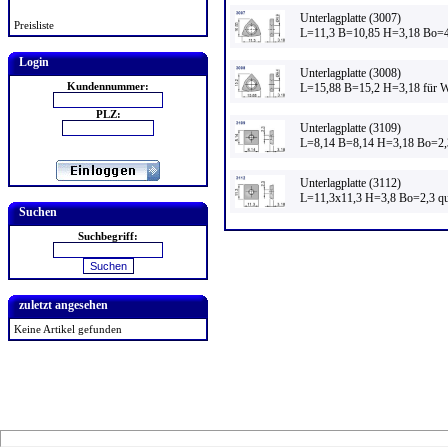
Unterlagplatte (3007)
Preisliste
L=11,3 B=10,85 H=3,18 Bo=4
Login
Unterlagplatte (3008)
Kundennummer:
L=15,88 B=15,2 H=3,18 für 
PLZ:
Unterlagplatte (3109)
L=8,14 B=8,14 H=3,18 Bo=2,3
Unterlagplatte (3112)
L=11,3x11,3 H=3,8 Bo=2,3 qu
Suchen
Suchbegriff:
zuletzt angesehen
Keine Artikel gefunden