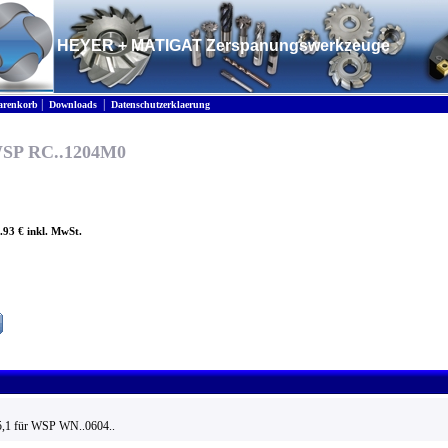
HEYER + MATIGAT Zerspanungswerkzeuge
|
|
renkorb
Downloads
Datenschutzerklaerung
 WSP RC..1204M0
5.93 € inkl. MwSt.
,1 für WSP WN..0604..