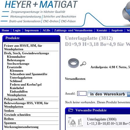
|
|
|
|
|
|
|
Home
Login
Impressum
AGBs
Zahlungs- und Versandkosten
Kontakt
Angebote
Wa
Unterlagplatte (3812)
Produkte
D1=9,9 H=3,18 Bo=4,9 für
Fräser aus HSS/E, HM, für
Wendeplatten
Dreh, Stech, Gewindewerkzeuge
Klemmhalter
Bohrstangen
Stechwerkzeuge
Artikelpreis: 4.98 € Netto, 
Ersatzteile
Klemmen
Schrauben und Spannstifte
Unterlagplatten
Versandkosten
Schlüssel
Federn und Kerbn?gel
Kniehebel
Einbauhilfen
Anzahl:
Wendeplatten
Polygonschaft
Noch keine vorhanden.
Dieses Produkt bewerten
Bohrwerkzeuge HSS, VHM, für
Wendeplatten
Verwandte Produkte
Senken
Gewinde schneiden
Reiben
Unterlagplatte (3006)
Spannen
L=11,3 B=10,85 H=3,18 Bo=5
Werkzeuginstandsetzung