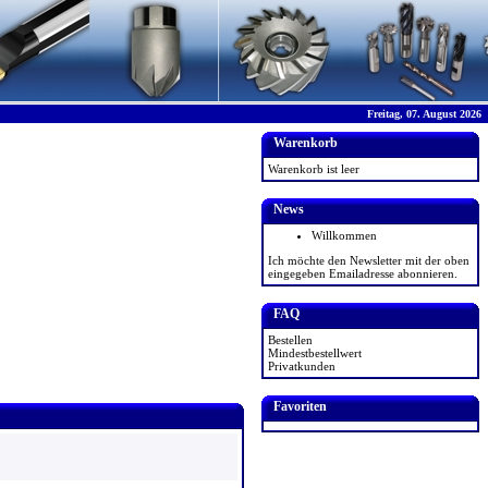
Freitag, 07. August 2026
Warenkorb
Warenkorb ist leer
News
Willkommen
Ich möchte den Newsletter mit der oben
eingegeben Emailadresse abonnieren.
FAQ
Bestellen
Mindestbestellwert
Privatkunden
Favoriten