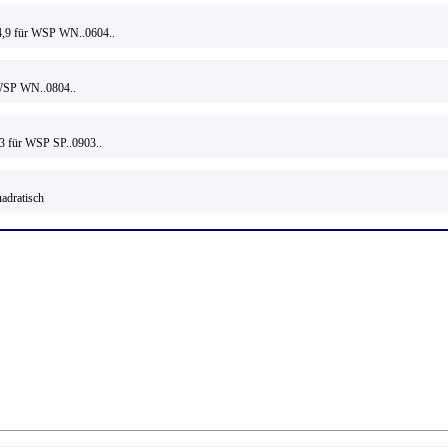
,9 für WSP WN..0604..
WSP WN..0804..
 für WSP SP..0903..
adratisch