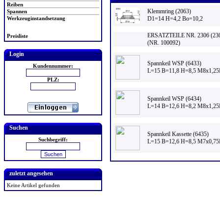
Reiben
Klemmring (2063)
Spannen
Werkzeuginstandsetzung
D1=14 H=4,2 Bo=10,2
ERSATZTEILE NR. 2306 (23
Preisliste
(NR. 100092)
Login
Spannkeil WSP (6433)
Kundennummer:
L=15 B=11,8 H=8,5 M8x1,25
PLZ:
Spannkeil WSP (6434)
L=14 B=12,6 H=8,2 M8x1,25
Suchen
Spannkeil Kassette (6435)
Suchbegriff:
L=15 B=12,6 H=8,5 M7x0,75
zuletzt angesehen
Keine Artikel gefunden