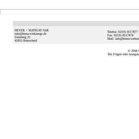
HEYER + MATIGAT GbR
Telefon: 02191-9517877
info@hema-werkzeuge.de
Fax: 02191-9517878
Steinberg 22
Mail: info@hema-werkze
42855
Remscheid
© 2008
Bei Fragen oder Anregun