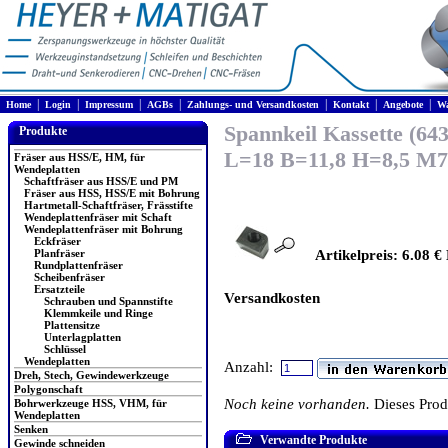
|
|
|
|
|
|
|
Home
Login
Impressum
AGBs
Zahlungs- und Versandkosten
Kontakt
Angebote
Wa
Spannkeil Kassette (643
Produkte
L=18 B=11,8 H=8,5 M7
Fräser aus HSS/E, HM, für
Wendeplatten
Schaftfräser aus HSS/E und PM
Fräser aus HSS, HSS/E mit Bohrung
Hartmetall-Schaftfräser, Frässtifte
Wendeplattenfräser mit Schaft
Wendeplattenfräser mit Bohrung
Eckfräser
Planfräser
Artikelpreis: 6.08 €
Rundplattenfräser
Scheibenfräser
Ersatzteile
Versandkosten
Schrauben und Spannstifte
Klemmkeile und Ringe
Plattensitze
Unterlagplatten
Schlüssel
Wendeplatten
Anzahl:
Dreh, Stech, Gewindewerkzeuge
Polygonschaft
Noch keine vorhanden.
Dieses Pro
Bohrwerkzeuge HSS, VHM, für
Wendeplatten
Senken
Verwandte Produkte
Gewinde schneiden