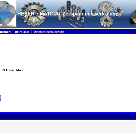
HEYER + MATIGAT Zerspanungswerkzeuge
|
|
renkorb
Downloads
Datenschutzerklaerung
1.59 € inkl. MwSt.