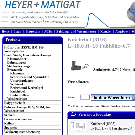
|
|
|
|
|
|
|
Home
Login
Impressum
AGBs
Zahlungs- und Versandkosten
Kontakt
Angebote
Wa
Kniehebel (8116)
Produkte
L=18,6 H=18 Fußhöhe=6,7
Fräser aus HSS/E, HM, für
Wendeplatten
Dreh, Stech, Gewindewerkzeuge
Klemmhalter
Bohrstangen
Stechwerkzeuge
Artikelpreis: 9.74 € Netto, 1
Ersatzteile
Klemmen
Schrauben und Spannstifte
Unterlagplatten
Versandkosten
Schlüssel
Federn und Kerbn?gel
Kniehebel
Einbauhilfen
Anzahl:
Wendeplatten
Polygonschaft
Noch keine vorhanden.
Dieses Produkt bewerten
Bohrwerkzeuge HSS, VHM, für
Wendeplatten
Verwandte Produkte
Senken
Gewinde schneiden
Reiben
Kniehebel (8005)
Spannen
L=10,1 H=7,8 Fussh?he=2,4
Werkzeuginstandsetzung