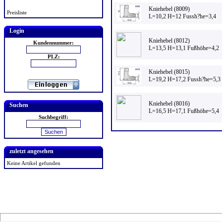
Kniehebel (8009)
Preisliste
L=10,2 H=12 Fussh?he=3,4
Login
Kniehebel (8012)
Kundennummer:
L=13,5 H=13,1 Fußhöhe=4,2
PLZ:
Kniehebel (8015)
L=19,2 H=17,2 Fussh?he=5,3
Kniehebel (8016)
Suchen
L=16,5 H=17,1 Fußhöhe=5,4
Suchbegriff:
zuletzt angesehen
Keine Artikel gefunden