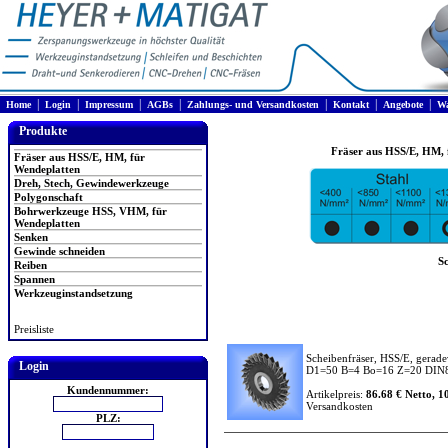
|
|
|
|
|
|
|
Home
Login
Impressum
AGBs
Zahlungs- und Versandkosten
Kontakt
Angebote
Wa
Produkte
Fräser aus HSS/E, HM, 
Fräser aus HSS/E, HM, für
Wendeplatten
Dreh, Stech, Gewindewerkzeuge
Polygonschaft
Bohrwerkzeuge HSS, VHM, für
Wendeplatten
Senken
Gewinde schneiden
Sc
Reiben
Spannen
Werkzeuginstandsetzung
Preisliste
Scheibenfräser, HSS/E, gerade
Login
D1=50 B=4 Bo=16 Z=20 DIN
Kundennummer:
Artikelpreis:
86.68 € Netto, 1
Versandkosten
PLZ: