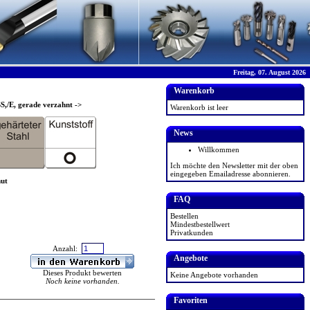
Freitag, 07. August 2026
Warenkorb
S,/E, gerade verzahnt
->
Warenkorb ist leer
News
Willkommen
Ich möchte den Newsletter mit der oben
eingegeben Emailadresse abonnieren.
nut
FAQ
Bestellen
Mindestbestellwert
Privatkunden
Anzahl:
Angebote
Dieses Produkt bewerten
Keine Angebote vorhanden
Noch keine vorhanden.
Favoriten