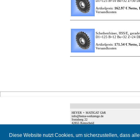
D1=125 B=10 Bo=32 Z=30 D
Artikelpreis:
162.97 € Netto, 
Versandkosten
Scheibenfräser, HSS/E, gerade
D1=125 B=12 Bo=32 Z=24 D
Artikelpreis:
171.54 € Netto, 
Versandkosten
HEYER + MATIGAT GbR
info@hema-werkzeuge.de
Steinberg 22
42855
Remscheid
Diese Website nutzt Cookies, um sicherzustellen, dass all