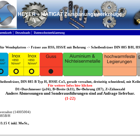
HEYER + MATIGAT Zerspanungswerkzeuge
|
|
renkorb
Downloads
Datenschutzerklaerung
für Wendeplatten
->
Fräser aus HSS, HSS/E mit Bohrung
->
Scheibenfräser DIN 885 B/H, HS
heibenfräser, DIN 885 B Typ H, HSSE-Co5, gerade verzahnt, dreiseitig schneidend, mit Keil
Für weitere Infos hier klicken
D1=Durchmesser (js16), B=Breite (k11), Bo=Bohrung (H7), Z=Zähnezahl
Andere Abmessungen und Sonderausführungen sind auf Anfrage lieferbar.
(1-22)
verzahnt
(14005004)
885B/H
03.15 € inkl. MwSt.,