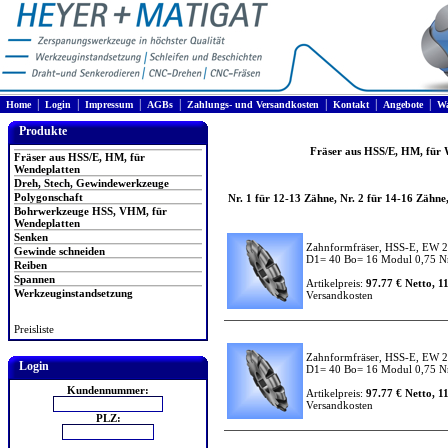
|
|
|
|
|
|
|
Home
Login
Impressum
AGBs
Zahlungs- und Versandkosten
Kontakt
Angebote
Wa
Produkte
Fräser aus HSS/E, HM, für 
Fräser aus HSS/E, HM, für
Wendeplatten
Dreh, Stech, Gewindewerkzeuge
Polygonschaft
Nr. 1 für 12-13 Zähne, Nr. 2 für 14-16 Zähne
Bohrwerkzeuge HSS, VHM, für
Wendeplatten
Senken
Zahnformfräser, HSS-E, EW 2
Gewinde schneiden
D1= 40 Bo= 16 Modul 0,75 Nr
Reiben
Spannen
Artikelpreis:
97.77 € Netto, 1
Werkzeuginstandsetzung
Versandkosten
Preisliste
Zahnformfräser, HSS-E, EW 2
Login
D1= 40 Bo= 16 Modul 0,75 Nr
Kundennummer:
Artikelpreis:
97.77 € Netto, 1
Versandkosten
PLZ: