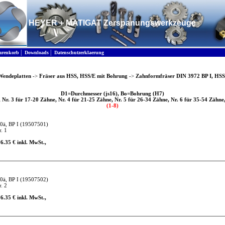
HEYER + MATIGAT Zerspanungswerkzeuge
|
|
renkorb
Downloads
Datenschutzerklaerung
Wendeplatten
->
Fräser aus HSS, HSS/E mit Bohrung
->
Zahnformfräser DIN 3972 BP I, HS
D1=Durchmesser (js16), Bo=Bohrung (H7)
, Nr. 3 für 17-20 Zähne, Nr. 4 für 21-25 Zähne, Nr. 5 für 26-34 Zähne, Nr. 6 für 35-54 Zähne
(1-8)
0ä, BP I
(19507501)
. 1
16.35 € inkl. MwSt.,
0ä, BP I
(19507502)
. 2
16.35 € inkl. MwSt.,