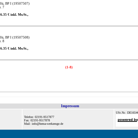
0ä, BP I
(19507507)
. 7
16.35 € inkl. MwSt.,
0ä, BP I
(19507508)
. 8
16.35 € inkl. MwSt.,
(1-8)
Impressum
USt.Nr.: DE1654
Telefon: 02191-9517877
Fax: 02191-9517878
Mail: info@hema-werkzeuge.de