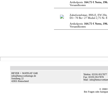
Artikelpreis:
164.75 € Netto, 196.
Versandkosten
Zahnformfräser, HSS-E, EW 20ä, 
D1= 70 Bo= 27 Modul 2,75 Nr. 8
Artikelpreis:
164.75 € Netto, 196.
Versandkosten
HEYER + MATIGAT GbR
Telefon: 02191-9517877
info@hema-werkzeuge.de
Fax: 02191-9517878
Steinberg 22
Mail: info@hema-werkz
42855
Remscheid
© 2008
Bei Fragen oder Anregun