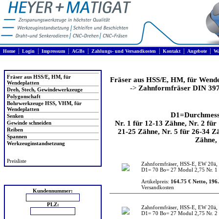
|
|
|
|
|
|
|
Home
Login
Impressum
AGBs
Zahlungs- und Versandkosten
Kontakt
Angebote
Wa
Produkte
Fräser aus HSS/E, HM, für
Fräser aus HSS/E, HM, für Wende
Wendeplatten
->
Zahnformfräser DIN 397
Dreh, Stech, Gewindewerkzeuge
Polygonschaft
Bohrwerkzeuge HSS, VHM, für
Wendeplatten
D1=Durchmesse
Senken
Nr. 1 für 12-13 Zähne, Nr. 2 für
Gewinde schneiden
Reiben
21-25 Zähne, Nr. 5 für 26-34 Zä
Spannen
Zähne, 
Werkzeuginstandsetzung
Preisliste
Zahnformfräser, HSS-E, EW 20ä, 
D1= 70 Bo= 27 Modul 2,75 Nr. 1
Login
Artikelpreis:
164.75 € Netto, 196.
Versandkosten
Kundennummer:
PLZ:
Zahnformfräser, HSS-E, EW 20ä, 
D1= 70 Bo= 27 Modul 2,75 Nr. 2