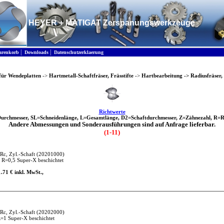
HEYER + MATIGAT Zerspanungswerkzeuge
|
|
renkorb
Downloads
Datenschutzerklaerung
für Wendeplatten
->
Hartmetall-Schaftfräser, Frässtifte
->
Hartbearbeitung
->
Radiusfräser,
Richtwerte
urchmesser, SL=Schneidenlänge, L=Gesamtlänge, D2=Schaftdurchmesser, Z=Zähnezahl, R=R
Andere Abmessungen und Sonderausführungen sind auf Anfrage lieferbar.
(1-11)
Rc, Zyl.-Schaft
(20201000)
R=0,5 Super-X beschichtet
1.71 € inkl. MwSt.,
Rc, Zyl.-Schaft
(20202000)
1 Super-X beschichtet