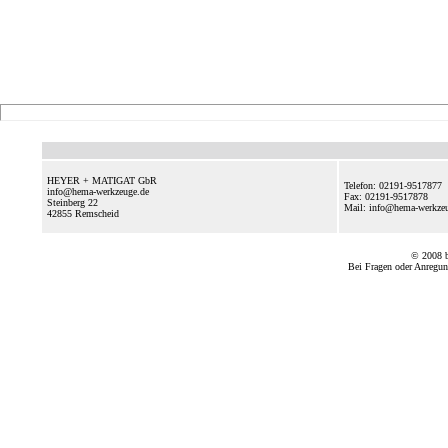
HEYER + MATIGAT GbR
Telefon: 02191-9517877
info@hema-werkzeuge.de
Fax: 02191-9517878
Steinberg 22
Mail: info@hema-werkz
42855
Remscheid
© 2008
Bei Fragen oder Anregun