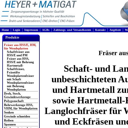
|
|
|
|
|
|
|
Home
Login
Impressum
AGBs
Zahlungs- und Versandkosten
Kontakt
Angebote
Wa
Produkte
Fräser aus HSS/E, HM,
für Wendeplatten
Fräser au
Schaftfräser aus
HSS/E und PM
Fräser aus HSS,
HSS/E mit Bohrung
Schaft- und Lan
Hartmetall-
Schaftfräser,
Frässtifte
Wendeplattenfräser
unbeschichteten A
mit Schaft
Wendeplattenfräser
mit Bohrung
und Hartmetall zu
Wendeplatten
Dreh, Stech,
Gewindewerkzeuge
sowie Hartmetall-F
Polygonschaft
Bohrwerkzeuge HSS,
Langlochfräser für 
VHM, für Wendeplatten
Senken
Gewinde schneiden
und Eckfräsen und
Reiben
Spannen