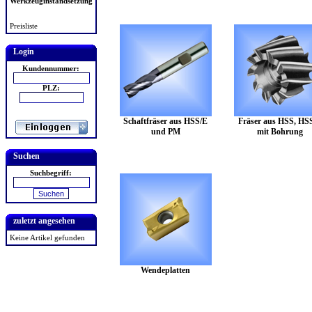
Werkzeuginstandsetzung
Preisliste
Login
Kundennummer:
PLZ:
Schaftfräser aus HSS/E
Fräser aus HSS, HS
und PM
mit Bohrung
Suchen
Suchbegriff:
zuletzt angesehen
Keine Artikel gefunden
Wendeplatten