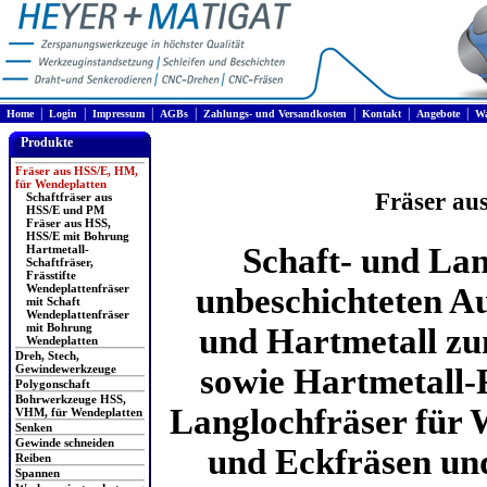
|
|
|
|
|
|
|
Home
Login
Impressum
AGBs
Zahlungs- und Versandkosten
Kontakt
Angebote
Wa
Produkte
Fräser aus HSS/E, HM,
für Wendeplatten
Fräser au
Schaftfräser aus
HSS/E und PM
Fräser aus HSS,
HSS/E mit Bohrung
Schaft- und Lan
Hartmetall-
Schaftfräser,
Frässtifte
Wendeplattenfräser
unbeschichteten A
mit Schaft
Wendeplattenfräser
mit Bohrung
und Hartmetall zu
Wendeplatten
Dreh, Stech,
Gewindewerkzeuge
sowie Hartmetall-F
Polygonschaft
Bohrwerkzeuge HSS,
Langlochfräser für 
VHM, für Wendeplatten
Senken
Gewinde schneiden
und Eckfräsen und
Reiben
Spannen