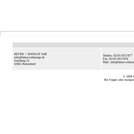
HEYER + MATIGAT GbR
Telefon: 02191-9517877
info@hema-werkzeuge.de
Fax: 02191-9517878
Steinberg 22
Mail: info@hema-werkz
42855
Remscheid
© 2008
Bei Fragen oder Anregun