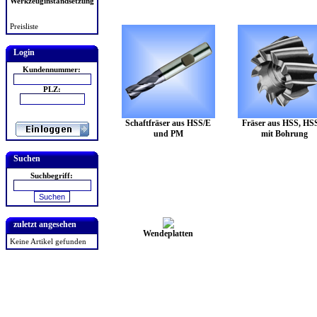
Werkzeuginstandsetzung
Preisliste
Login
Kundennummer:
PLZ:
Schaftfräser aus HSS/E
Fräser aus HSS, HS
und PM
mit Bohrung
Suchen
Suchbegriff:
zuletzt angesehen
Wendeplatten
Keine Artikel gefunden