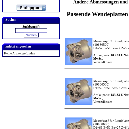
Andere Abmessungen und 
Passende Wendeplatten f
Suchen
Suchbegriff:
Messerkopf für Rundplatt
(10680520)
zuletzt angesehen
D1=52 B=50 Bo=22 Z=5
Keine Artikel gefunden
Artikelpreis:
183.33 € Nett
MwSt.,
Versandkosten
Messerkopf für Rundplatt
(10680530)
D1=52 B=50 Bo=22 Z=4
Artikelpreis:
183.33 € Nett
MwSt.,
Versandkosten
Messerkopf für Rundplatt
(10680660)
D1=66 B=50 Bo=27 Z=6