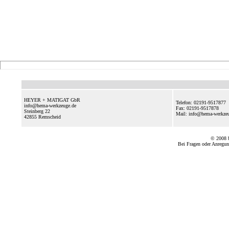
HEYER + MATIGAT GbR
Telefon: 02191-9517877
info@hema-werkzeuge.de
Fax: 02191-9517878
Steinberg 22
Mail: info@hema-werkz
42855
Remscheid
© 2008
Bei Fragen oder Anregun