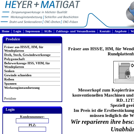
|
|
|
|
|
|
|
Home
Login
Impressum
AGBs
Zahlungs- und Versandkosten
Kontakt
Angebote
Wa
Produkte
Fräser aus HSS/E, HM, für
Fräser aus HSS/E, HM, für Wend
Wendeplatten
Rundplattenf
Dreh, Stech, Gewindewerkzeuge
Polygonschaft
Bohrwerkzeuge HSS, VHM, für
Wendeplatten
Senken
Gewinde schneiden
Reiben
Spannen
Werkzeuginstandsetzung
Messerkopf zum Kopierfräsen
konventionellen Maschinen und
Preisliste
RD..12T
Speziell ge
Login
Im Preis ist die Erstbestückung
müssen lediglich die W
Kundennummer:
Wir reparieren ihre be
PLZ:
Unabhän