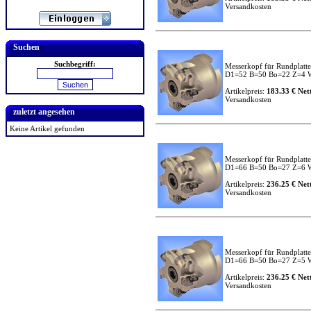
Versandkosten
Suchen
Suchbegriff:
Messerkopf für Rundplatt
D1=52 B=50 Bo=22 Z=4
Artikelpreis:
183.33 € Nett
Versandkosten
zuletzt angesehen
Keine Artikel gefunden
Messerkopf für Rundplatt
D1=66 B=50 Bo=27 Z=6
Artikelpreis:
236.25 € Nett
Versandkosten
Messerkopf für Rundplatt
D1=66 B=50 Bo=27 Z=5
Artikelpreis:
236.25 € Nett
Versandkosten