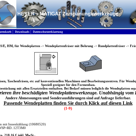
HEYER + MATIGAT Zerspanungswerkzeuge
|
|
renkorb
Downloads
Datenschutzerklaerung
SS/E, HM, für Wendeplatten
->
Wendeplattenfräser mit Bohrung
->
Rundplattenfräser
->
Fräs
äsen, Taschenfräsen, etc auf konventionellen Maschinen und Bearbeitungszentren. Für We
Speziell geeignet für den Formenbau.
tbestückung mit allen Ersatzteilen enthalten. Bei Bedarf müssen lediglich die Wendeplatten sep
rieren ihre beschädigten Wendeplattenwerkzeuge. Unabhängig vom 
Andere Abmessungen und Sonderausführungen sind auf Anfrage lieferbar.
Passende Wendeplatten finden Sie durch Klick auf diesen Link
(1-9)
en mit Innenkählung
(10680520)
 WSP=RD..12T3M0
o, 218.16 € inkl. MwSt.,