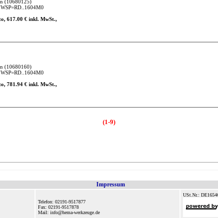
en
(10680125)
8 WSP=RD..1604M0
o, 617.00 € inkl. MwSt.,
en
(10680160)
9 WSP=RD..1604M0
o, 781.94 € inkl. MwSt.,
(1-9)
Impressum
USt.Nr.: DE1654
Telefon: 02191-9517877
Fax: 02191-9517878
Mail: info@hema-werkzeuge.de