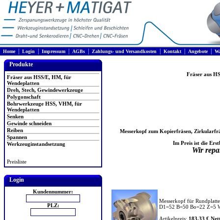
|
|
|
|
|
|
|
Home
Login
Impressum
AGBs
Zahlungs- und Versandkosten
Kontakt
Angebote
Wa
Produkte
Fräser aus H
Fräser aus HSS/E, HM, für
Wendeplatten
Dreh, Stech, Gewindewerkzeuge
Polygonschaft
Bohrwerkzeuge HSS, VHM, für
Wendeplatten
Senken
Gewinde schneiden
Reiben
Messerkopf zum Kopierfräsen, Zirkularfr
Spannen
Im Preis ist die Ers
Werkzeuginstandsetzung
Wir repa
Preisliste
Login
Kundennummer:
Messerkopf für Rundplatt
PLZ:
D1=52 B=50 Bo=22 Z=5
Artikelpreis:
183.33 € Nett