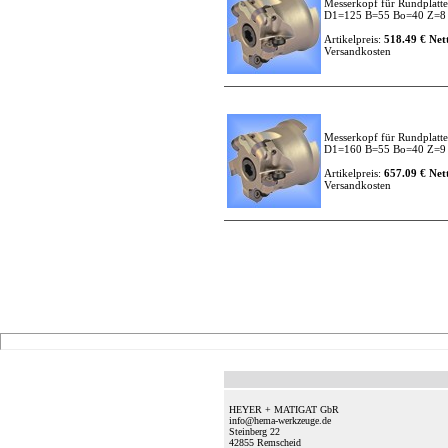
Messerkopf für Rundplatt
D1=125 B=55 Bo=40 Z=
Artikelpreis:
518.49 € Nett
Versandkosten
Messerkopf für Rundplatt
D1=160 B=55 Bo=40 Z=
Artikelpreis:
657.09 € Nett
Versandkosten
HEYER + MATIGAT GbR
info@hema-werkzeuge.de
Steinberg 22
42855
Remscheid