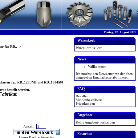
Freitag, 07. August 2026
Warenkorb
er für RD..
->
Warenkorb ist leer
News
Willkommen
Ich möchte den Newsletter mit der oben
eingegeben Emailadresse abonnieren.
ndeplatten Typ RD..12T3M0 und RD..1604M0
FAQ
arat bestellt werden.
Fabrikat.
Bestellen
Mindestbestellwert
Privatkunden
Angebote
Keine Angebote vorhanden
Anzahl:
Favoriten
Dieses Produkt bewerten