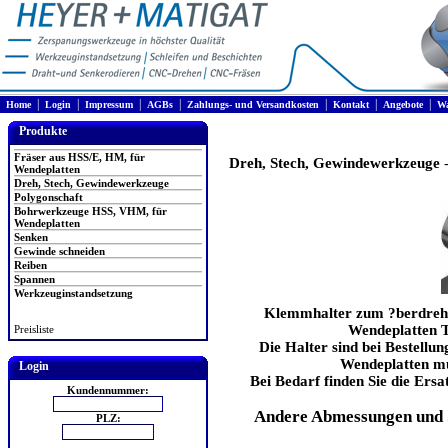
|
|
|
|
|
|
|
Home
Login
Impressum
AGBs
Zahlungs- und Versandkosten
Kontakt
Angebote
Wa
Produkte
Fräser aus HSS/E, HM, für
Dreh, Stech, Gewindewerkzeuge
Wendeplatten
Dreh, Stech, Gewindewerkzeuge
Polygonschaft
Bohrwerkzeuge HSS, VHM, für
Wendeplatten
Senken
Gewinde schneiden
Reiben
Spannen
Werkzeuginstandsetzung
Klemmhalter zum ?berdrehen
Wendeplatten T
Preisliste
Die Halter sind bei Bestellun
Wendeplatten mü
Login
Bei Bedarf finden Sie die Ersat
Kundennummer:
Andere Abmessungen und 
PLZ: