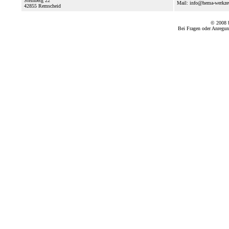
Steinberg 22
Mail: info@hema-werkz
42855
Remscheid
© 2008
Bei Fragen oder Anregun