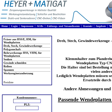
|
|
|
|
|
|
|
Home
Login
Impressum
AGBs
Zahlungs- und Versandkosten
Kontakt
Angebote
Wa
Produkte
Fräser aus HSS/E, HM, für
Dreh, Stech, Gewindewerkzeuge
Wendeplatten
Dreh, Stech, Gewindewerkzeuge
Polygonschaft
Bohrwerkzeuge HSS, VHM, für
Wendeplatten
Klemmhalter zum Plandrehe
Senken
Wendeplatten Typ CN.
Gewinde schneiden
Reiben
Die Halter sind bei Bestellung m
Spannen
vielen ander
Werkzeuginstandsetzung
Lediglich Wendeplatten müssen sep
Ersatzteile durch 
Preisliste
Andere Abmessungen und 
Login
Kundennummer:
Passende Wendeplatten f
PLZ: