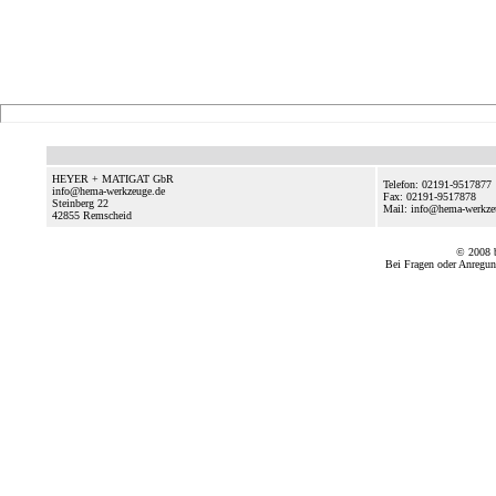
HEYER + MATIGAT GbR
Telefon: 02191-9517877
info@hema-werkzeuge.de
Fax: 02191-9517878
Steinberg 22
Mail: info@hema-werkz
42855
Remscheid
© 2008
Bei Fragen oder Anregun