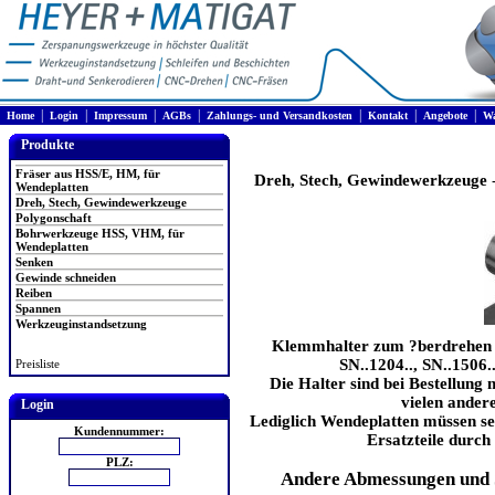
|
|
|
|
|
|
|
Home
Login
Impressum
AGBs
Zahlungs- und Versandkosten
Kontakt
Angebote
Wa
Produkte
Fräser aus HSS/E, HM, für
Dreh, Stech, Gewindewerkzeuge
Wendeplatten
Dreh, Stech, Gewindewerkzeuge
Polygonschaft
Bohrwerkzeuge HSS, VHM, für
Wendeplatten
Senken
Gewinde schneiden
Reiben
Spannen
Werkzeuginstandsetzung
Klemmhalter zum ?berdrehen m
SN..1204.., SN..1506..
Preisliste
Die Halter sind bei Bestellung m
vielen ander
Login
Lediglich Wendeplatten müssen sep
Kundennummer:
Ersatzteile durch 
PLZ:
Andere Abmessungen und 