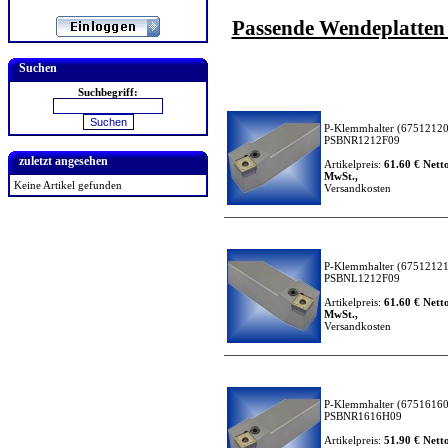
Passende Wendeplatten f
Suchen
Suchbegriff:
P-Klemmhalter
(67512120
PSBNR1212F09
zuletzt angesehen
Artikelpreis:
61.60 € Netto
MwSt.,
Keine Artikel gefunden
Versandkosten
P-Klemmhalter
(67512121
PSBNL1212F09
Artikelpreis:
61.60 € Netto
MwSt.,
Versandkosten
P-Klemmhalter
(67516160
PSBNR1616H09
Artikelpreis:
51.90 € Netto