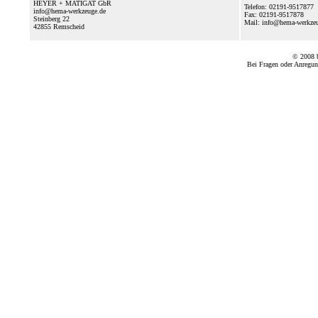
HEYER + MATIGAT GbR
Telefon: 02191-9517877
info@hema-werkzeuge.de
Fax: 02191-9517878
Steinberg 22
Mail: info@hema-werkz
42855
Remscheid
© 2008
Bei Fragen oder Anregun