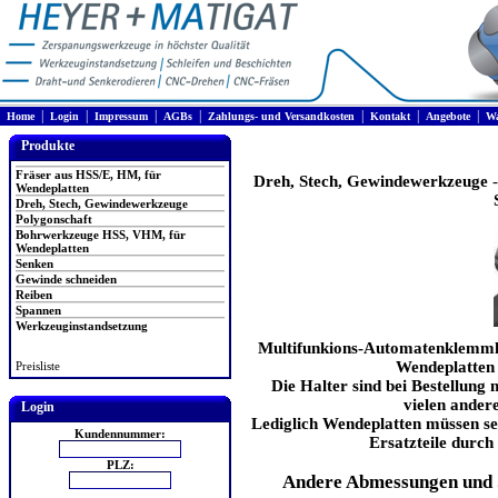
|
|
|
|
|
|
|
Home
Login
Impressum
AGBs
Zahlungs- und Versandkosten
Kontakt
Angebote
Wa
Produkte
Fräser aus HSS/E, HM, für
Dreh, Stech, Gewindewerkzeuge
Wendeplatten
Dreh, Stech, Gewindewerkzeuge
Polygonschaft
Bohrwerkzeuge HSS, VHM, für
Wendeplatten
Senken
Gewinde schneiden
Reiben
Spannen
Werkzeuginstandsetzung
Multifunkions-Automatenklemmha
Wendeplatten 
Preisliste
Die Halter sind bei Bestellung m
vielen ander
Login
Lediglich Wendeplatten müssen sep
Kundennummer:
Ersatzteile durch 
PLZ:
Andere Abmessungen und 