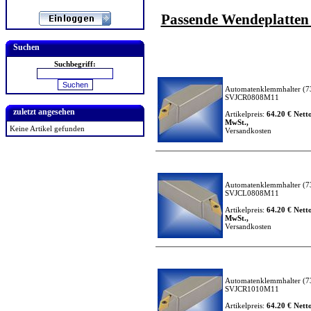
Passende Wendeplatten f
Suchen
Suchbegriff:
Automatenklemmhalter
(7
SVJCR0808M11
zuletzt angesehen
Artikelpreis:
64.20 € Netto
MwSt.,
Keine Artikel gefunden
Versandkosten
Automatenklemmhalter
(7
SVJCL0808M11
Artikelpreis:
64.20 € Netto
MwSt.,
Versandkosten
Automatenklemmhalter
(7
SVJCR1010M11
Artikelpreis:
64.20 € Netto