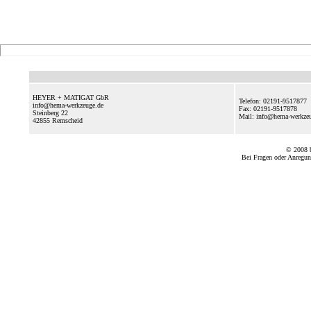
HEYER + MATIGAT GbR
Telefon: 02191-9517877
info@hema-werkzeuge.de
Fax: 02191-9517878
Steinberg 22
Mail: info@hema-werkz
42855
Remscheid
© 2008
Bei Fragen oder Anregun