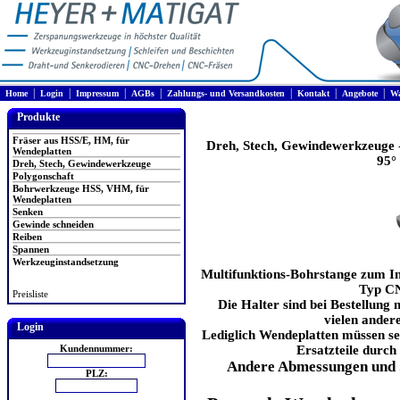
|
|
|
|
|
|
|
Home
Login
Impressum
AGBs
Zahlungs- und Versandkosten
Kontakt
Angebote
Wa
Produkte
Fräser aus HSS/E, HM, für
Dreh, Stech, Gewindewerkzeuge
Wendeplatten
95°
Dreh, Stech, Gewindewerkzeuge
Polygonschaft
Bohrwerkzeuge HSS, VHM, für
Wendeplatten
Senken
Gewinde schneiden
Reiben
Spannen
Werkzeuginstandsetzung
Multifunktions-Bohrstange zum I
Typ CN
Preisliste
Die Halter sind bei Bestellung m
vielen ander
Login
Lediglich Wendeplatten müssen sep
Kundennummer:
Ersatzteile durch 
Andere Abmessungen und 
PLZ: