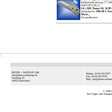
Kählmittelbohrung
(77540
A40T-PCLNL12
GL=300, Dmin=50, WSP=
Artikelpreis:
188.40 € Nett
MwSt.,
Versandkosten
HEYER + MATIGAT GbR
Telefon: 02191-9517877
info@hema-werkzeuge.de
Fax: 02191-9517878
Steinberg 22
Mail: info@hema-werkz
42855
Remscheid
© 2008
Bei Fragen oder Anregun