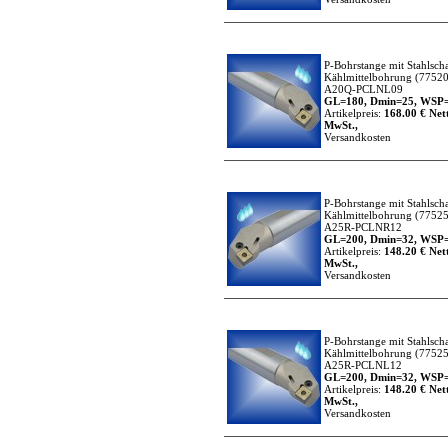
P-Bohrstange mit Stahlsch
Kählmittelbohrung
(77520
A20Q-PCLNL09
GL=180, Dmin=25, WSP=
Artikelpreis:
168.00 € Nett
MwSt.,
Versandkosten
P-Bohrstange mit Stahlsch
Kählmittelbohrung
(77525
A25R-PCLNR12
GL=200, Dmin=32, WSP=
Artikelpreis:
148.20 € Nett
MwSt.,
Versandkosten
P-Bohrstange mit Stahlsch
Kählmittelbohrung
(77525
A25R-PCLNL12
GL=200, Dmin=32, WSP=
Artikelpreis:
148.20 € Nett
MwSt.,
Versandkosten