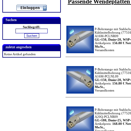
Passende Wendeplatten f
Suchen
Suchbegriff:
P-Bohrstange mit Stahlsch
Kählmittelbohrung
(77516
A16M-PCLNR09
GL=150, Dmin=20, WSP=
Artikelpreis:
156.80 € Nett
MwSt.,
zuletzt angesehen
Versandkosten
Keine Artikel gefunden
P-Bohrstange mit Stahlsch
Kählmittelbohrung
(77516
A16M-PCLNL09
GL=150, Dmin=20, WSP=
Artikelpreis:
156.80 € Nett
MwSt.,
Versandkosten
P-Bohrstange mit Stahlsch
Kählmittelbohrung
(77520
A20Q-PCLNR09
GL=180, Dmin=25, WSP=
Artikelpreis:
168.00 € Nett
MwSt.,
Versandkosten