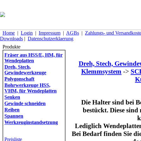
Home
|
Login
|
Impressum
|
AGBs
|
Zahlungs- und Versandkost
Downloads
|
Datenschutzerklaerung
Produkte
Fräser aus HSS/E, HM, für
Wendeplatten
Dreh, Stech, Gewind
Dreh, Stech,
Klemmsystem
->
SCL
Gewindewerkzeuge
K
Polygonschaft
Bohrwerkzeuge HSS,
VHM, für Wendeplatten
Senken
Die Halter sind bei B
Gewinde schneiden
bestückt. Diese sind
Reiben
Spannen
k
Werkzeuginstandsetzung
Lediglich Wendeplatten
Bei Bedarf finden Sie di
Preisliste