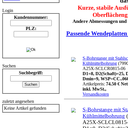
das
Kurze, stabile Aus
Login
Oberflächeng?
Kundennummer:
Andere Abmessungen und 
PLZ:
Passende Wendeplatten f
S-Bohrstange mit Stahlsc
Kühlmittelbohrung
(7990
Suchen
A25X-SCLCR0815-06
Suchbegriff:
D1=8, D2(Schaft)=25, D
Dmin=9, WSP=CC..060
Artikelpreis:
74.50 € Net
inkl. MwSt.,
Versandkosten
zuletzt angesehen
Keine Artikel gefunden
S-Bohrstange mit St
Kühlmittelbohrung
(
A25X-SCLCL0815