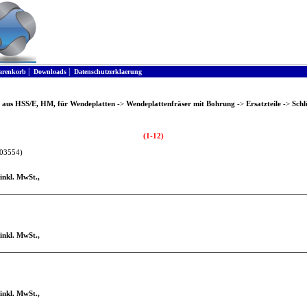
HEYER + MATIGAT Zerspanungswerkzeuge
|
|
renkorb
Downloads
Datenschutzerklaerung
 aus HSS/E, HM, für Wendeplatten
->
Wendeplattenfräser mit Bohrung
->
Ersatzteile
->
Schl
(1-12)
03554)
 inkl. MwSt.,
 inkl. MwSt.,
 inkl. MwSt.,