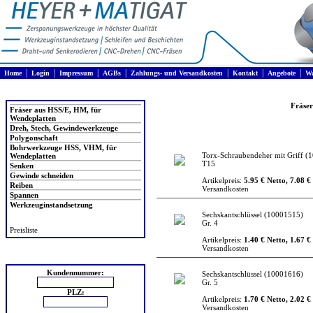
|
|
|
|
|
|
|
Home
Login
Impressum
AGBs
Zahlungs- und Versandkosten
Kontakt
Angebote
Wa
Produkte
Fräser
Fräser aus HSS/E, HM, für
Wendeplatten
Dreh, Stech, Gewindewerkzeuge
Polygonschaft
Bohrwerkzeuge HSS, VHM, für
Torx-Schraubendeher mit Griff
(1
Wendeplatten
T15
Senken
Gewinde schneiden
Artikelpreis:
5.95 € Netto, 7.08 €
Reiben
Versandkosten
Spannen
Werkzeuginstandsetzung
Sechskantschlüssel
(10001515)
Gr. 4
Preisliste
Artikelpreis:
1.40 € Netto, 1.67 €
Versandkosten
Login
Kundennummer:
Sechskantschlüssel
(10001616)
Gr. 5
PLZ:
Artikelpreis:
1.70 € Netto, 2.02 €
Versandkosten