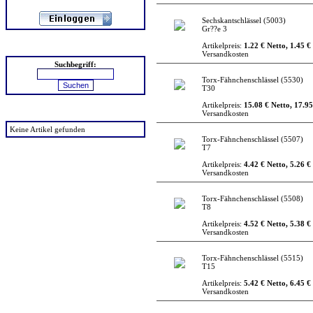
Sechskantschlässel
(5003)
Gr??e 3
Artikelpreis:
1.22 € Netto, 1.45 €
Suchen
Versandkosten
Suchbegriff:
Torx-Fähnchenschlässel
(5530)
T30
Artikelpreis:
15.08 € Netto, 17.95
zuletzt angesehen
Versandkosten
Keine Artikel gefunden
Torx-Fähnchenschlässel
(5507)
T7
Artikelpreis:
4.42 € Netto, 5.26 €
Versandkosten
Torx-Fähnchenschlässel
(5508)
T8
Artikelpreis:
4.52 € Netto, 5.38 €
Versandkosten
Torx-Fähnchenschlässel
(5515)
T15
Artikelpreis:
5.42 € Netto, 6.45 €
Versandkosten