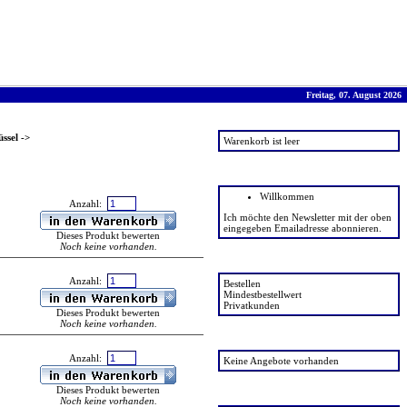
Freitag, 07. August 2026
Warenkorb
üssel
->
Warenkorb ist leer
News
Willkommen
Anzahl:
Ich möchte den Newsletter mit der oben
eingegeben Emailadresse abonnieren.
Dieses Produkt bewerten
Noch keine vorhanden.
FAQ
Anzahl:
Bestellen
Mindestbestellwert
Privatkunden
Dieses Produkt bewerten
Noch keine vorhanden.
Angebote
Anzahl:
Keine Angebote vorhanden
Dieses Produkt bewerten
Favoriten
Noch keine vorhanden.