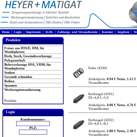
|
|
|
|
|
|
|
Home
Login
Impressum
AGBs
Zahlungs- und Versandkosten
Kontakt
Angebote
Wa
Produkte
Fräser aus HSS/E, HM, für
Wendeplatten
Dreh, Stech, Gewindewerkzeuge
Polygonschaft
Bohrwerkzeuge HSS, VHM, für
Feder
(4294)
Wendeplatten
Senken
Gewinde schneiden
Artikelpreis:
0.94 € Netto, 1.12 €
Reiben
Versandkosten
Spannen
Werkzeuginstandsetzung
Kerbnagel
(4201)
D1=4,8 L=5,9
Preisliste
Artikelpreis:
4.00 € Netto, 4.76 €
Versandkosten
Login
Kundennummer:
Kerbnagel
(4202)
D1=4,8 L=8,1
PLZ:
Artikelpreis:
2.00 € Netto, 2.38 €
Versandkosten