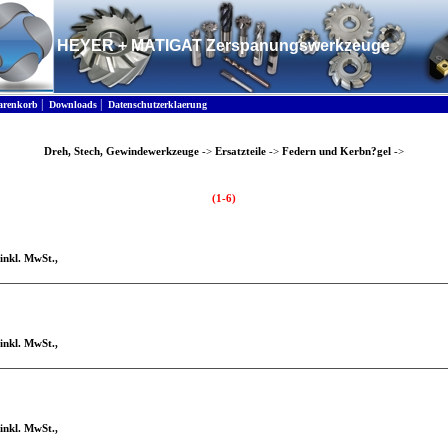
HEYER + MATIGAT Zerspanungswerkzeuge
|
|
renkorb
Downloads
Datenschutzerklaerung
Dreh, Stech, Gewindewerkzeuge
->
Ersatzteile
->
Federn und Kerbn?gel
->
(1-6)
 inkl. MwSt.,
 inkl. MwSt.,
 inkl. MwSt.,