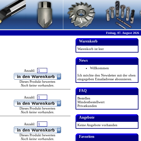
Freitag, 07. August 2026
Warenkorb
Warenkorb ist leer
News
Willkommen
Anzahl:
Ich möchte den Newsletter mit der oben
eingegeben Emailadresse abonnieren.
Dieses Produkt bewerten
Noch keine vorhanden.
FAQ
Anzahl:
Bestellen
Mindestbestellwert
Privatkunden
Dieses Produkt bewerten
Noch keine vorhanden.
Angebote
Anzahl:
Keine Angebote vorhanden
Dieses Produkt bewerten
Favoriten
Noch keine vorhanden.