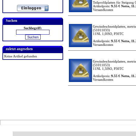
Teilprofilplatten für Steigung
Artikelpreis:
9.55 € Netto, 11.
Versandkosten
Suchen
Gewindeschneidplatten, metrisc
Suchbegriff:
(51011033)
11NL 1,0ISO, P30TC
Artikelpreis:
9.55 € Netto, 11.
Versandkosten
zuletzt angesehen
Keine Artikel gefunden
Gewindeschneidplatten, metrisc
(51011053)
11NL 1,5ISO, P30TC
Artikelpreis:
9.55 € Netto, 11.
Versandkosten