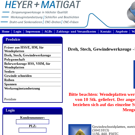
|
|
|
|
|
|
|
Home
Login
Impressum
AGBs
Zahlungs- und Versandkosten
Kontakt
Angebote
Wa
Produkte
Fräser aus HSS/E, HM, für
Dreh, Stech, Gewindewerkzeuge
-
Wendeplatten
Dreh, Stech, Gewindewerkzeuge
Polygonschaft
Bohrwerkzeuge HSS, VHM, für
Wendeplatten
Senken
Gewinde schneiden
Reiben
Spannen
Werkzeuginstandsetzung
Bitte beachten: Wendeplatten wer
von 10 Stk. geliefert. Der ang
Preisliste
beziehen sich auf das einzelne 
Menge
Login
Kundennummer:
PLZ:
Gewindeschneidplattten, metris
(50411013)
11NL A60, P30TC