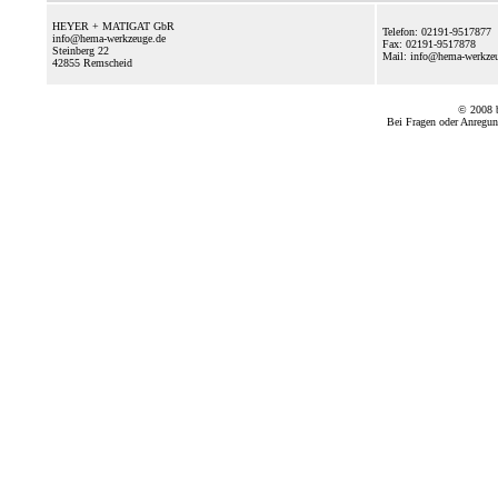
HEYER + MATIGAT GbR
Telefon: 02191-9517877
info@hema-werkzeuge.de
Fax: 02191-9517878
Steinberg 22
Mail: info@hema-werkz
42855
Remscheid
© 2008
Bei Fragen oder Anregun