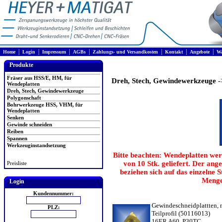
|
|
|
|
|
|
|
Home
Login
Impressum
AGBs
Zahlungs- und Versandkosten
Kontakt
Angebote
Wa
Produkte
Fräser aus HSS/E, HM, für
Dreh, Stech, Gewindewerkzeuge
-
Wendeplatten
Dreh, Stech, Gewindewerkzeuge
Polygonschaft
Bohrwerkzeuge HSS, VHM, für
Wendeplatten
Senken
Gewinde schneiden
Reiben
Spannen
Werkzeuginstandsetzung
Bitte beachten: Wendeplatten wer
von 10 Stk. geliefert. Der ang
Preisliste
beziehen sich auf das einzelne 
Menge
Login
Kundennummer:
Gewindeschneidplattten, m
PLZ:
Teilprofil
(50116013)
16ER A60, P30TC