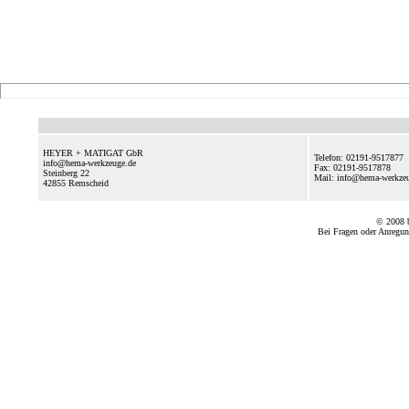
HEYER + MATIGAT GbR
Telefon: 02191-9517877
info@hema-werkzeuge.de
Fax: 02191-9517878
Steinberg 22
Mail: info@hema-werkz
42855
Remscheid
© 2008
Bei Fragen oder Anregun