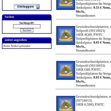
Teilprofilplatten für Stei
Artikelpreis:
9.55 € Netto,
MwSt.,
Versandkosten
Suchen
Suchbegriff:
Gewindeschneidplattten, m
Teilprofil
(50116023)
16ER AG60, P30TC
Teilprofilplatten für Stei
zuletzt angesehen
Artikelpreis:
9.95 € Netto,
Keine Artikel gefunden
MwSt.,
Versandkosten
Gewindeschneidplattten, m
Teilprofil
(50116033)
16ER G60, P30TC
Teilprofilplatten für Stei
Artikelpreis:
9.95 € Netto,
MwSt.,
Versandkosten
Gewindeschneidplatten, me
(50716013)
16ER 0,5ISO, P30TC