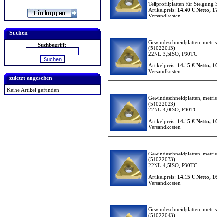
Teilprofilplatten für Steigung
Artikelpreis:
14.40 € Netto, 1
Versandkosten
Suchen
Gewindeschneidplatten, metrisc
Suchbegriff:
(51022013)
22NL 3,5ISO, P30TC
Artikelpreis:
14.15 € Netto, 1
Versandkosten
zuletzt angesehen
Keine Artikel gefunden
Gewindeschneidplatten, metrisc
(51022023)
22NL 4,0ISO, P30TC
Artikelpreis:
14.15 € Netto, 1
Versandkosten
Gewindeschneidplatten, metrisc
(51022033)
22NL 4,5ISO, P30TC
Artikelpreis:
14.15 € Netto, 1
Versandkosten
Gewindeschneidplatten, metrisc
(51022043)