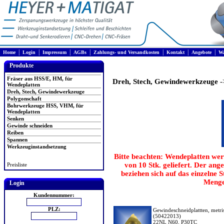
|
|
|
|
|
|
|
Home
Login
Impressum
AGBs
Zahlungs- und Versandkosten
Kontakt
Angebote
Wa
Produkte
Fräser aus HSS/E, HM, für
Dreh, Stech, Gewindewerkzeuge
-
Wendeplatten
Dreh, Stech, Gewindewerkzeuge
Polygonschaft
Bohrwerkzeuge HSS, VHM, für
Wendeplatten
Senken
Gewinde schneiden
Reiben
Spannen
Werkzeuginstandsetzung
Bitte beachten: Wendeplatten wer
von 10 Stk. geliefert. Der ang
Preisliste
beziehen sich auf das einzelne 
Menge
Login
Kundennummer:
PLZ:
Gewindeschneidplattten, metris
(50422013)
22NL N60, P30TC