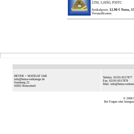
22NL 5,0ISO, P30TC
Artikelpreis:
12.90 € Netto, 1
Versandkosten
HEYER + MATIGAT GbR
Telefon: 02191-9517877
info@hema-werkzeuge.de
Fax: 02191-9517878
Steinberg 22
Mail: info@hema-werkz
42855
Remscheid
© 2008
Bei Fragen oder Anregun