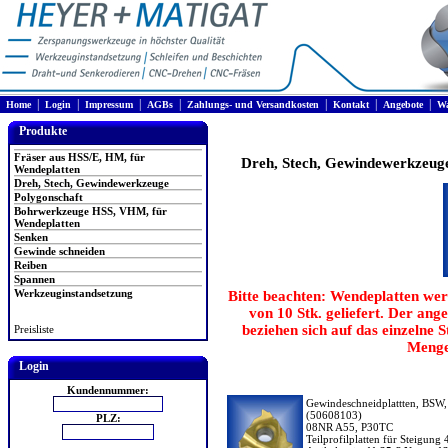
|
|
|
|
|
|
|
Home
Login
Impressum
AGBs
Zahlungs- und Versandkosten
Kontakt
Angebote
Wa
Produkte
Fräser aus HSS/E, HM, für
Dreh, Stech, Gewindewerkzeug
Wendeplatten
Dreh, Stech, Gewindewerkzeuge
Polygonschaft
Bohrwerkzeuge HSS, VHM, für
Wendeplatten
Senken
Gewinde schneiden
Reiben
Spannen
Werkzeuginstandsetzung
Bitte beachten: Wendeplatten wer
von 10 Stk. geliefert. Der ang
beziehen sich auf das einzelne 
Preisliste
Menge
Login
Kundennummer:
Gewindeschneidplattten, BSW, 
(50608103)
PLZ:
08NR A55, P30TC
Teilprofilplatten für Steigung 