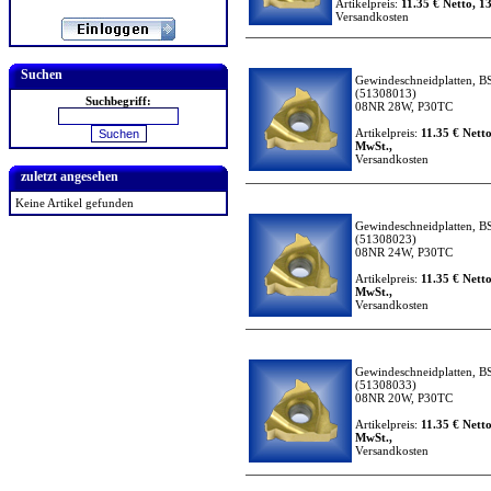
Artikelpreis:
11.35 € Netto, 13
Versandkosten
Suchen
Gewindeschneidplatten, BS
(51308013)
Suchbegriff:
08NR 28W, P30TC
Artikelpreis:
11.35 € Netto
MwSt.,
Versandkosten
zuletzt angesehen
Keine Artikel gefunden
Gewindeschneidplatten, BS
(51308023)
08NR 24W, P30TC
Artikelpreis:
11.35 € Netto
MwSt.,
Versandkosten
Gewindeschneidplatten, BS
(51308033)
08NR 20W, P30TC
Artikelpreis:
11.35 € Netto
MwSt.,
Versandkosten