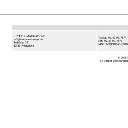
HEYER + MATIGAT GbR
Telefon: 02191-9517877
info@hema-werkzeuge.de
Fax: 02191-9517878
Steinberg 22
Mail: info@hema-werkz
42855
Remscheid
© 2008
Bei Fragen oder Anregun