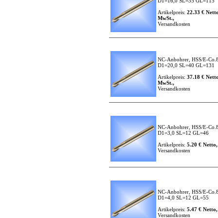
D1=16,0 SL=35 GL=115
Artikelpreis:
22.33 € Netto
MwSt.,
Versandkosten
NC-Anbohrer, HSS/E-Co.8
D1=20,0 SL=40 GL=131
Artikelpreis:
37.18 € Netto
MwSt.,
Versandkosten
NC-Anbohrer, HSS/E-Co.8
D1=3,0 SL=12 GL=46
Artikelpreis:
5.20 € Netto,
Versandkosten
NC-Anbohrer, HSS/E-Co.8
D1=4,0 SL=12 GL=55
Artikelpreis:
5.47 € Netto,
Versandkosten