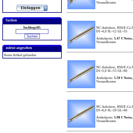
Versandkosten
Suchen
Suchbegriff:
NC-Anbohrer, HSS/E-Co.8
D1=4,0 SL=12 GL=55
Artikelpreis:
5.47 € Netto,
Versandkosten
zuletzt angesehen
Keine Artikel gefunden
NC-Anbohrer, HSS/E-Co.8
D1=5,0 SL=15 GL=60
Artikelpreis:
5.59 € Netto,
Versandkosten
NC-Anbohrer, HSS/E-Co.8
D1=6,0 SL=20 GL=66
Artikelpreis:
5.98 € Netto,
Versandkosten