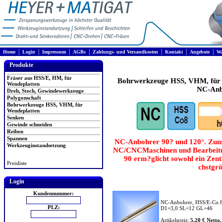
|
|
|
|
|
|
|
Home
Login
Impressum
AGBs
Zahlungs- und Versandkosten
Kontakt
Angebote
Wa
Produkte
Fräser aus HSS/E, HM, für
Bohrwerkzeuge HSS, VHM, für 
Wendeplatten
NC-Anb
Dreh, Stech, Gewindewerkzeuge
Polygonschaft
Bohrwerkzeuge HSS, VHM, für
Wendeplatten
Senken
Gewinde schneiden
Reiben
Spannen
NC-Anbohrer 90? und 120°. Zum 
Werkzeuginstandsetzung
NC/CNCMaschinen und Bearbeitun
90 erm?glicht sowohl ein Zent
Preisliste
chstgr
Login
Kundennummer:
NC-Anbohrer, HSS/E-Co.8
PLZ:
D1=3,0 SL=12 GL=46
Artikelpreis:
5.20 € Netto,