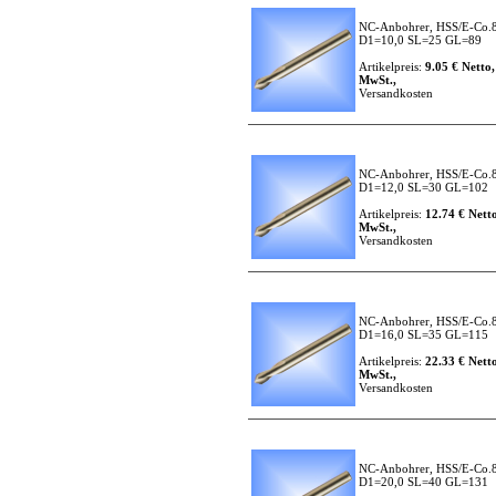
NC-Anbohrer, HSS/E-Co.8
D1=10,0 SL=25 GL=89
Artikelpreis:
9.05 € Netto,
MwSt.,
Versandkosten
NC-Anbohrer, HSS/E-Co.8
D1=12,0 SL=30 GL=102
Artikelpreis:
12.74 € Netto
MwSt.,
Versandkosten
NC-Anbohrer, HSS/E-Co.8
D1=16,0 SL=35 GL=115
Artikelpreis:
22.33 € Netto
MwSt.,
Versandkosten
NC-Anbohrer, HSS/E-Co.8
D1=20,0 SL=40 GL=131