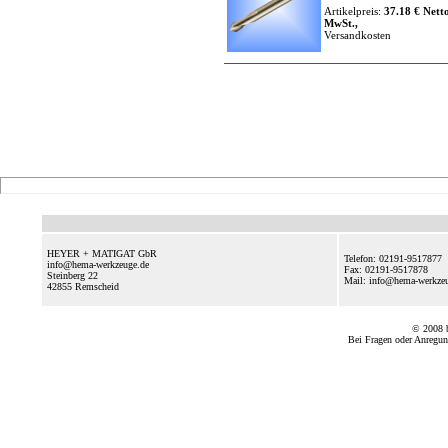
Artikelpreis:
37.18 € Netto
MwSt.,
Versandkosten
HEYER + MATIGAT GbR
Telefon: 02191-9517877
info@hema-werkzeuge.de
Fax: 02191-9517878
Steinberg 22
Mail: info@hema-werkz
42855
Remscheid
© 2008
Bei Fragen oder Anregun