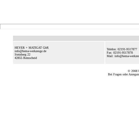
HEYER + MATIGAT GbR
Telefon: 02191-9517877
info@hema-werkzeuge.de
Fax: 02191-9517878
Steinberg 22
Mail: info@hema-werkz
42855
Remscheid
© 2008
Bei Fragen oder Anregun