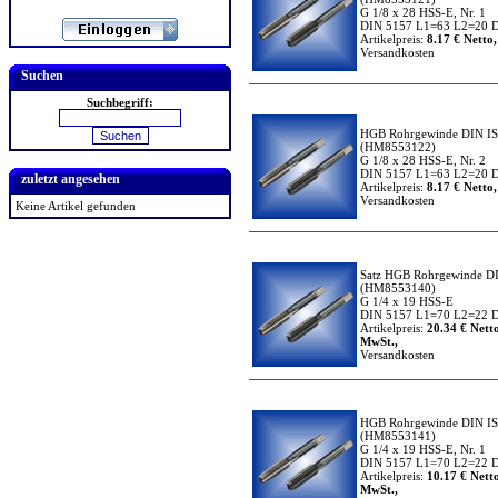
G 1/8 x 28 HSS-E, Nr. 1
DIN 5157 L1=63 L2=20 D
Artikelpreis:
8.17 € Netto,
Versandkosten
Suchen
Suchbegriff:
HGB Rohrgewinde DIN I
(HM8553122)
G 1/8 x 28 HSS-E, Nr. 2
DIN 5157 L1=63 L2=20 D
zuletzt angesehen
Artikelpreis:
8.17 € Netto,
Versandkosten
Keine Artikel gefunden
Satz HGB Rohrgewinde D
(HM8553140)
G 1/4 x 19 HSS-E
DIN 5157 L1=70 L2=22 D
Artikelpreis:
20.34 € Netto
MwSt.,
Versandkosten
HGB Rohrgewinde DIN I
(HM8553141)
G 1/4 x 19 HSS-E, Nr. 1
DIN 5157 L1=70 L2=22 D
Artikelpreis:
10.17 € Netto
MwSt.,