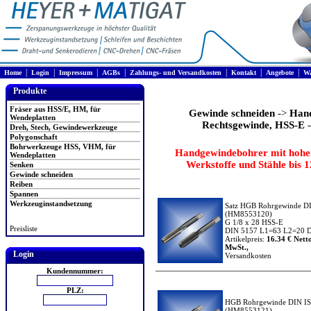
|
|
|
|
|
|
|
Home
Login
Impressum
AGBs
Zahlungs- und Versandkosten
Kontakt
Angebote
Wa
Produkte
Fräser aus HSS/E, HM, für
Gewinde schneiden
->
Han
Wendeplatten
Rechtsgewinde, HSS-E
Dreh, Stech, Gewindewerkzeuge
Polygonschaft
Bohrwerkzeuge HSS, VHM, für
Handgewindebohrer mit hoher 
Wendeplatten
Werkstoffe und Stähle bis
Senken
Gewinde schneiden
Reiben
Spannen
Werkzeuginstandsetzung
Satz HGB Rohrgewinde D
(HM8553120)
G 1/8 x 28 HSS-E
Preisliste
DIN 5157 L1=63 L2=20 D
Artikelpreis:
16.34 € Netto
MwSt.,
Login
Versandkosten
Kundennummer:
PLZ:
HGB Rohrgewinde DIN I
(HM8553121)