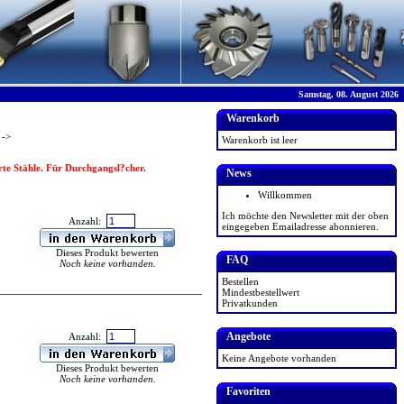
Samstag, 08. August 2026
Warenkorb
Z
->
Warenkorb ist leer
rte Stähle. Für Durchgangsl?cher.
News
Willkommen
Ich möchte den Newsletter mit der oben
Anzahl:
eingegeben Emailadresse abonnieren.
Dieses Produkt bewerten
FAQ
Noch keine vorhanden.
Bestellen
Mindestbestellwert
Privatkunden
Angebote
Anzahl:
Keine Angebote vorhanden
Dieses Produkt bewerten
Noch keine vorhanden.
Favoriten