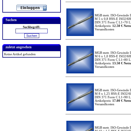
MGB metr. ISO-Gewinde 
M 5 x 0,8 HSS-E ISO2/6H
Suchen
DIN 371 Form C L1=70 L2
Artikelpreis:
12.50 € Netto
Suchbegriff:
Versandkosten
zuletzt angesehen
MGB metr. ISO-Gewinde 
Keine Artikel gefunden
M 6 x 1,0 HSS-E ISO2/6H
DIN 371 Form C L1=80 L2
Artikelpreis:
13.50 € Netto
Versandkosten
MGB metr. ISO-Gewinde 
M 8 x 1,25 HSS-E ISO2/6
DIN 371 Form C L1=90 L2
Artikelpreis:
17.00 € Netto
Versandkosten
MGB metr. ISO-Gewinde 