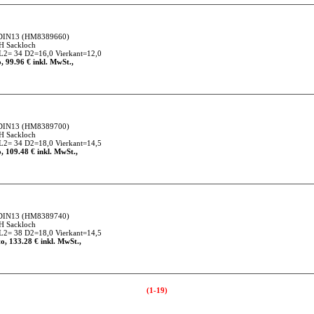
DIN13
(HM8389660)
H Sackloch
2= 34 D2=16,0 Vierkant=12,0
, 99.96 € inkl. MwSt.,
DIN13
(HM8389700)
H Sackloch
2= 34 D2=18,0 Vierkant=14,5
, 109.48 € inkl. MwSt.,
DIN13
(HM8389740)
H Sackloch
2= 38 D2=18,0 Vierkant=14,5
o, 133.28 € inkl. MwSt.,
(1-19)