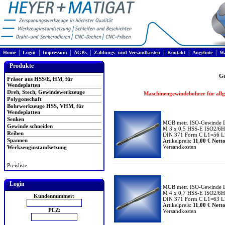
|
|
|
|
|
|
|
Home
Login
Impressum
AGBs
Zahlungs- und Versandkosten
Kontakt
Angebote
Wa
Produkte
Ge
Fräser aus HSS/E, HM, für
Wendeplatten
Dreh, Stech, Gewindewerkzeuge
Maschinengewindebohrer für allge
Polygonschaft
Bohrwerkzeuge HSS, VHM, für
Wendeplatten
Senken
MGB metr. ISO-Gewinde 
Gewinde schneiden
M 3 x 0,5 HSS-E ISO2/6H
Reiben
DIN 371 Form C L1=56 L2
Spannen
Artikelpreis:
11.00 € Netto
Versandkosten
Werkzeuginstandsetzung
Preisliste
Login
MGB metr. ISO-Gewinde 
M 4 x 0,7 HSS-E ISO2/6H
Kundennummer:
DIN 371 Form C L1=63 L2
Artikelpreis:
11.00 € Netto
PLZ:
Versandkosten