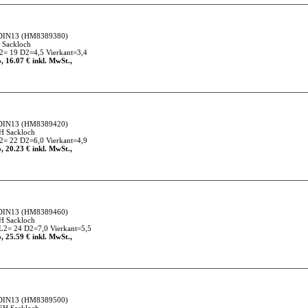
DIN13
(HM8389380)
 Sackloch
= 19 D2=4,5 Vierkant=3,4
, 16.07 € inkl. MwSt.,
DIN13
(HM8389420)
H Sackloch
= 22 D2=6,0 Vierkant=4,9
, 20.23 € inkl. MwSt.,
DIN13
(HM8389460)
H Sackloch
2= 24 D2=7,0 Vierkant=5,5
, 25.59 € inkl. MwSt.,
DIN13
(HM8389500)