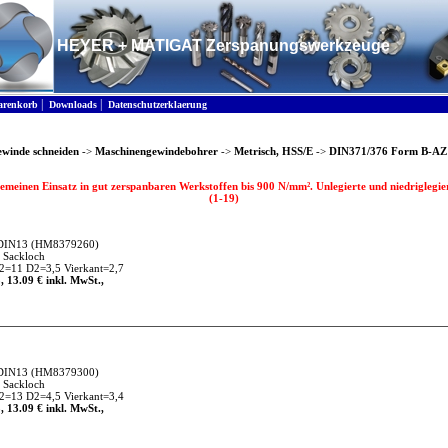
HEYER + MATIGAT Zerspanungswerkzeuge
|
|
renkorb
Downloads
Datenschutzerklaerung
winde schneiden
->
Maschinengewindebohrer
->
Metrisch, HSS/E
->
DIN371/376 Form B-A
meinen Einsatz in gut zerspanbaren Werkstoffen bis 900 N/mm². Unlegierte und niedriglegie
(1-19)
DIN13
(HM8379260)
 Sackloch
=11 D2=3,5 Vierkant=2,7
, 13.09 € inkl. MwSt.,
DIN13
(HM8379300)
 Sackloch
=13 D2=4,5 Vierkant=3,4
, 13.09 € inkl. MwSt.,