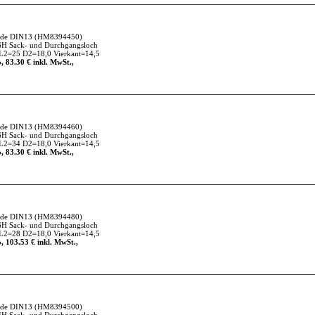
nde DIN13
(HM8394450)
6H Sack- und Durchgangsloch
L2=25 D2=18,0 Vierkant=14,5
, 83.30 € inkl. MwSt.,
nde DIN13
(HM8394460)
6H Sack- und Durchgangsloch
L2=34 D2=18,0 Vierkant=14,5
, 83.30 € inkl. MwSt.,
nde DIN13
(HM8394480)
6H Sack- und Durchgangsloch
L2=28 D2=18,0 Vierkant=14,5
, 103.53 € inkl. MwSt.,
nde DIN13
(HM8394500)