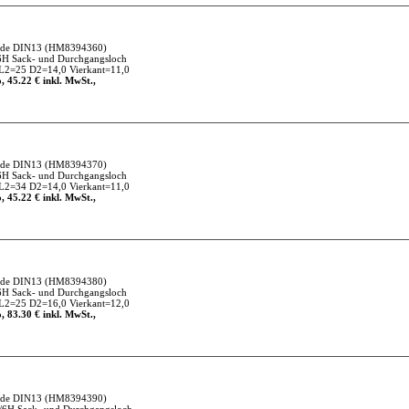
nde DIN13
(HM8394360)
6H Sack- und Durchgangsloch
L2=25 D2=14,0 Vierkant=11,0
, 45.22 € inkl. MwSt.,
nde DIN13
(HM8394370)
6H Sack- und Durchgangsloch
L2=34 D2=14,0 Vierkant=11,0
, 45.22 € inkl. MwSt.,
nde DIN13
(HM8394380)
6H Sack- und Durchgangsloch
L2=25 D2=16,0 Vierkant=12,0
, 83.30 € inkl. MwSt.,
nde DIN13
(HM8394390)