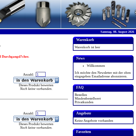
Samstag, 08. August 2026
Warenkorb
>
Warenkorb ist leer
d Durchgangsl?cher.
News
Willkommen
Ich möchte den Newsletter mit der oben
Anzahl:
eingegeben Emailadresse abonnieren.
Dieses Produkt bewerten
FAQ
Noch keine vorhanden.
Bestellen
Mindestbestellwert
Privatkunden
Angebote
Anzahl:
Keine Angebote vorhanden
Dieses Produkt bewerten
Noch keine vorhanden.
Favoriten