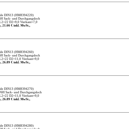
nde DIN13
(HM8394220)
6H Sack- und Durchgangsloch
L2=22 D2=9,0 Vierkant=7,0
, 21.66 € inkl. MwSt.,
nde DIN13
(HM8394260)
6H Sack- und Durchgangsloch
L2=22 D2=11,0 Vierkant=9,0
, 26.89 € inkl. MwSt.,
nde DIN13
(HM8394270)
/6H Sack- und Durchgangsloch
L2=22 D2=11,0 Vierkant=9,0
, 26.89 € inkl. MwSt.,
nde DIN13
(HM8394280)