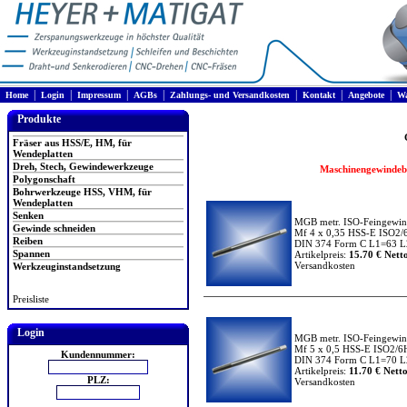
|
|
|
|
|
|
|
Home
Login
Impressum
AGBs
Zahlungs- und Versandkosten
Kontakt
Angebote
Wa
Produkte
Fräser aus HSS/E, HM, für
Wendeplatten
Dreh, Stech, Gewindewerkzeuge
Maschinengewindebo
Polygonschaft
Bohrwerkzeuge HSS, VHM, für
Wendeplatten
Senken
MGB metr. ISO-Feingewi
Gewinde schneiden
Mf 4 x 0,35 HSS-E ISO2/
Reiben
DIN 374 Form C L1=63 L2
Spannen
Artikelpreis:
15.70 € Netto
Versandkosten
Werkzeuginstandsetzung
Preisliste
Login
MGB metr. ISO-Feingewi
Mf 5 x 0,5 HSS-E ISO2/6
Kundennummer:
DIN 374 Form C L1=70 L2
Artikelpreis:
11.70 € Netto
PLZ:
Versandkosten