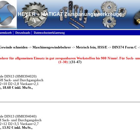
HEYER + MATIGAT Zerspanungswerkzeuge
|
|
renkorb
Downloads
Datenschutzerklaerung
Gewinde schneiden
->
Maschinengewindebohrer
->
Metrisch fein, HSS/E
->
DIN374 Form C
-
hrer für allgemeinen Einsatz in gut zerspanbaren Werkstoffen bis 900 N/mm². Für Sack- un
(1-30)
|
(31-47)
nde DIN13
(HM8394020)
6H Sack- und Durchgangsloch
=10 D2=2,8 Vierkant=2,1
, 18.68 € inkl. MwSt.,
nde DIN13
(HM8394040)
H Sack- und Durchgangsloch
=12 D2=3,5 Vierkant=2,7
, 13.92 € inkl. MwSt.,