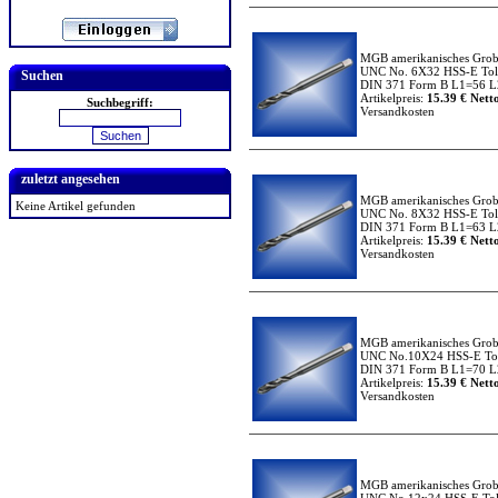
MGB amerikanisches Grob
UNC No. 6X32 HSS-E Tole
Suchen
DIN 371 Form B L1=56 L2
Artikelpreis:
15.39 € Netto
Suchbegriff:
Versandkosten
zuletzt angesehen
MGB amerikanisches Grob
Keine Artikel gefunden
UNC No. 8X32 HSS-E Tole
DIN 371 Form B L1=63 L2
Artikelpreis:
15.39 € Netto
Versandkosten
MGB amerikanisches Grob
UNC No.10X24 HSS-E Tol
DIN 371 Form B L1=70 L2
Artikelpreis:
15.39 € Netto
Versandkosten
MGB amerikanisches Grob