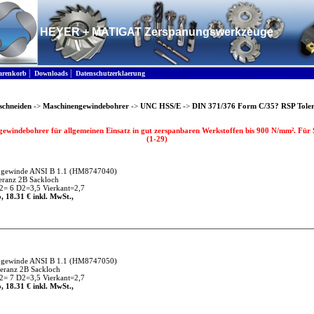
HEYER + MATIGAT Zerspanungswerkzeuge
|
|
renkorb
Downloads
Datenschutzerklaerung
schneiden
->
Maschinengewindebohrer
->
UNC HSS/E
->
DIN 371/376 Form C/35? RSP Tole
ewindebohrer für allgemeinen Einsatz in gut zerspanbaren Werkstoffen bis 900 N/mm². Für 
(1-29)
gewinde ANSI B 1.1
(HM8747040)
ranz 2B Sackloch
= 6 D2=3,5 Vierkant=2,7
, 18.31 € inkl. MwSt.,
gewinde ANSI B 1.1
(HM8747050)
ranz 2B Sackloch
= 7 D2=3,5 Vierkant=2,7
, 18.31 € inkl. MwSt.,