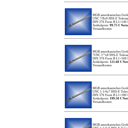
MGB amerikanisches Grob
UNC 7/8x9 HSS-E Toleran
DIN 376 Form B L1=140 L
Artikelpreis:
99.75 € Netto
Versandkosten
MGB amerikanisches Grob
''UNC 1''''x8 HSS-E Tolera
DIN 376 Form B L1=160 L
Artikelpreis:
121.60 € Nett
Versandkosten
MGB amerikanisches Grob
UNC 1.1/4x7 HSS-E Toler
DIN 376 Form B L1=180 L
Artikelpreis:
199.50 € Nett
Versandkosten
MGB amerikanisches Grob