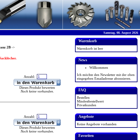
Samstag, 08. August 2026
Warenkorb
ranz 2B
->
Warenkorb ist leer
Sacklöcher.
News
Willkommen
Ich möchte den Newsletter mit der oben
Anzahl:
eingegeben Emailadresse abonnieren.
Dieses Produkt bewerten
FAQ
Noch keine vorhanden.
Bestellen
Mindestbestellwert
Privatkunden
Angebote
Anzahl:
Keine Angebote vorhanden
Dieses Produkt bewerten
Noch keine vorhanden.
Favoriten