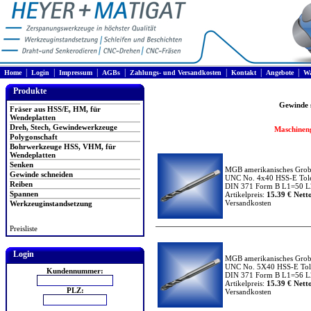
|
|
|
|
|
|
|
Home
Login
Impressum
AGBs
Zahlungs- und Versandkosten
Kontakt
Angebote
Wa
Produkte
Gewinde 
Fräser aus HSS/E, HM, für
Wendeplatten
Dreh, Stech, Gewindewerkzeuge
Maschineng
Polygonschaft
Bohrwerkzeuge HSS, VHM, für
Wendeplatten
Senken
MGB amerikanisches Grob
Gewinde schneiden
UNC No. 4x40 HSS-E Tole
Reiben
DIN 371 Form B L1=50 L2
Spannen
Artikelpreis:
15.39 € Netto
Versandkosten
Werkzeuginstandsetzung
Preisliste
Login
MGB amerikanisches Grob
UNC No. 5X40 HSS-E Tole
Kundennummer:
DIN 371 Form B L1=56 L2
Artikelpreis:
15.39 € Netto
PLZ:
Versandkosten