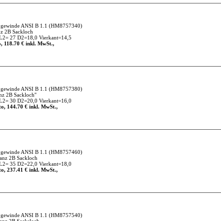
gewinde ANSI B 1.1
(HM8757340)
z 2B Sackloch
2= 27 D2=18,0 Vierkant=14,5
, 118.70 € inkl. MwSt.,
gewinde ANSI B 1.1
(HM8757380)
nz 2B Sackloch''
2= 30 D2=20,0 Vierkant=16,0
o, 144.70 € inkl. MwSt.,
gewinde ANSI B 1.1
(HM8757460)
anz 2B Sackloch
2= 35 D2=22,0 Vierkant=18,0
o, 237.41 € inkl. MwSt.,
gewinde ANSI B 1.1
(HM8757540)