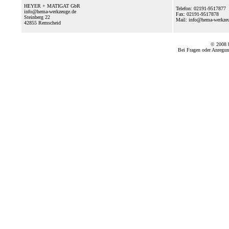
HEYER + MATIGAT GbR
Telefon: 02191-9517877
info@hema-werkzeuge.de
Fax: 02191-9517878
Steinberg 22
Mail: info@hema-werkz
42855
Remscheid
© 2008
Bei Fragen oder Anregun