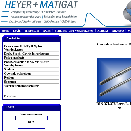
|
|
|
|
|
|
|
Home
Login
Impressum
AGBs
Zahlungs- und Versandkosten
Kontakt
Angebote
Wa
Produkte
Gewinde schneiden
->
M
Fräser aus HSS/E, HM, für
Wendeplatten
Dreh, Stech, Gewindewerkzeuge
Polygonschaft
Bohrwerkzeuge HSS, VHM, für
Wendeplatten
Senken
Gewinde schneiden
Reiben
Spannen
Werkzeuginstandsetzung
Preisliste
DIN 371/376 Form B, T
Login
2B
Kundennummer:
PLZ: